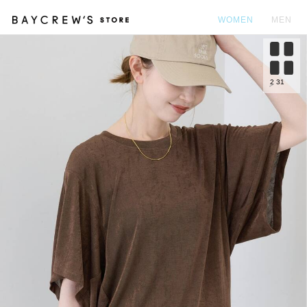
WOMEN
MEN
カ
2
31