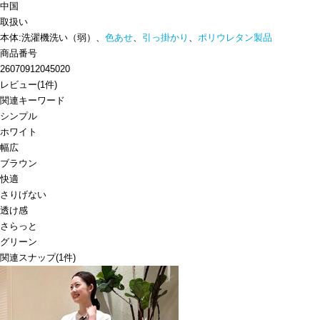
中国
取扱い
本体:洗濯機洗い（弱）、
色あせ
、
引っ掛かり
、
ポリウレタン製品
商品番号
26070912045020
レビュー
(
1
件)
関連キーワード
シンプル
ホワイト
幅広
ブラウン
快適
さりげない
透け感
さらっと
グリーン
関連スナップ
(1件)