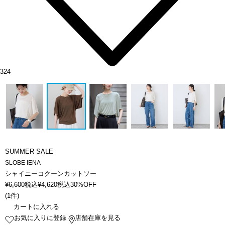
324
SUMMER SALE
SLOBE IENA
シャイニーコクーンカットソー
¥
6,600
税込
¥
4,620
税込
30%OFF
(
1件
)
カートに入れる
お気に入りに登録
店舗在庫を見る