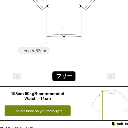
Length
53cm
フリー
158cm 50kgRecommended
Waist +11cm
Find out more on your body type