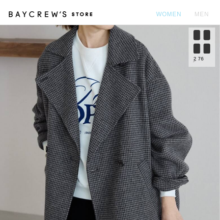
WOMEN
MEN
カ
2
76