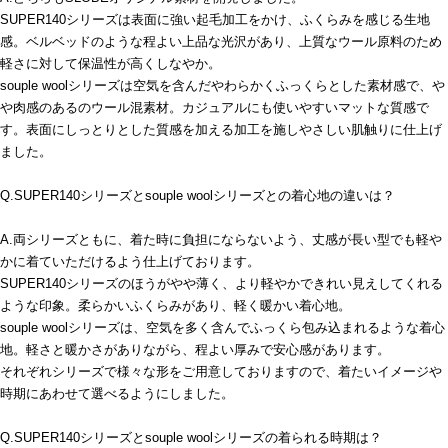
SUPER140シリーズは表面に強い起毛加工をかけ、ふくらみを感じる生地
感。ベルベッドのような程よい上品な光沢があり、上質なウール原料のため
軽さに対して保温性が高くしなやか。
souple woolシリーズは空気を含んだやわらかくふっくらとした素材感で、や
や肉感のあるのウール混素材。カジュアルにも使いやすいマットな質感で
す。表面にしっとりとした質感を加える加工を施しやさしい肌触りに仕上げ
ました。
Q.SUPER140シリーズとsouple woolシリーズとの着心地の違いは？
A.両シリーズともに、着た時に負担にならないよう、丈感が長い型でも軽や
かに着ていただけるよう仕上げております。
SUPER140シリーズのほうがやや薄く、より軽やかできれい見えしてくれる
ような印象。柔らかいふくらみがあり、軽く暖かい着心地。
souple woolシリーズは、空気を多く含んでふっくら包み込まれるような着心
地。軽さと暖かさがありながら、程よい厚みで安心感があります。
それぞれシリーズで様々な形をご用意しておりますので、着たいイメージや
時期にあわせて選べるようにしました。
Q.SUPER140シリーズとsouple woolシリーズの着られる時期は？