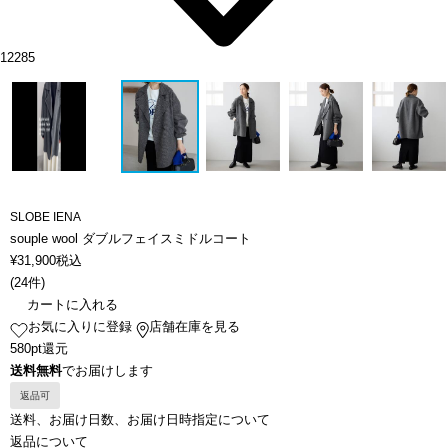
12285
SLOBE IENA
souple wool ダブルフェイスミドルコート
¥
31,900
税込
(
24件
)
カートに入れる
お気に入りに登録
店舗在庫を見る
580pt還元
送料無料
でお届けします
返品可
送料、お届け日数、お届け日時指定について
返品について