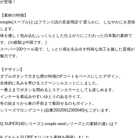
が登場！
【素材の特徴】
souple(スープル)とはフランス語の音楽用語で‘柔らかに、しなやかにを意味
します。
体を優しく包み込むふっくらとした仕上がりにごだわった日本製の素材で
す。(※縫製は中国です。)
スーパー100ウール混で、しっとり感を生み出す特殊な加工を施した質感が
魅力です。
【デザイン】
ダブルボタンで大きな襟が特徴のPコートをベースにしたデザイン。
全体的に丸みを帯びるコクーンシルエットにしました。
一番上までボタンを閉めるとステンカラーとしても楽しめます。
インナーを着込みやすいゆとりのあるサイズ。
冬の始まりから春の手前まで着回せるのもポイント。
シリーズでロングコート(品番25020912300040)もございます。
Q.SUPER140シリーズとsouple woolシリーズとの素材の違いは？
A.どちらもSLOBEオリジナル素材を開発しました。