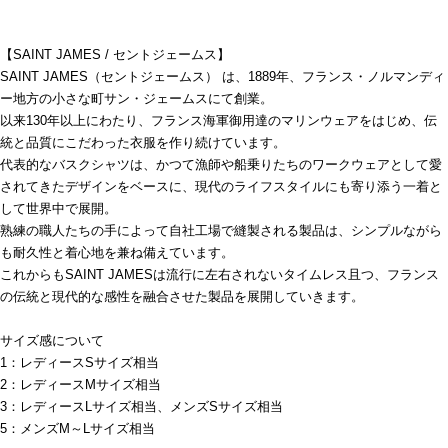
【SAINT JAMES / セントジェームス】
SAINT JAMES（セントジェームス） は、1889年、フランス・ノルマンディ
ー地方の小さな町サン・ジェームスにて創業。
以来130年以上にわたり、フランス海軍御用達のマリンウェアをはじめ、伝
統と品質にこだわった衣服を作り続けています。
代表的なバスクシャツは、かつて漁師や船乗りたちのワークウェアとして愛
されてきたデザインをベースに、現代のライフスタイルにも寄り添う一着と
して世界中で展開。
熟練の職人たちの手によって自社工場で縫製される製品は、シンプルながら
も耐久性と着心地を兼ね備えています。
これからもSAINT JAMESは流行に左右されないタイムレス且つ、フランス
の伝統と現代的な感性を融合させた製品を展開していきます。
サイズ感について
1：レディースSサイズ相当
2：レディースMサイズ相当
3：レディースLサイズ相当、メンズSサイズ相当
5：メンズM～Lサイズ相当