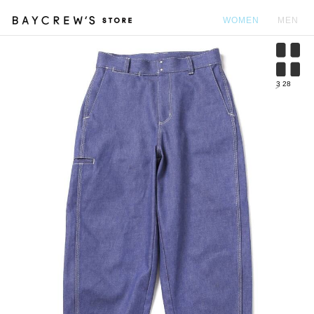
WOMEN
MEN
カ
3
28