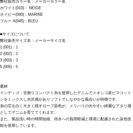
弊社販売カラー名：メーカーカラー名
ホワイト(010)： NEIGE
ネイビー(040)：MARINE
ブルー A(045)：BLEU
■サイズについて
弊社販売サイズ名：メーカーサイズ名
1 (001)：1
2 (002)：2
3 (003)：3
5 (005)：5
素材
インディゴ：甘撚りコンパクト糸を使用したデニムでメキシコ産ピマコット
ンをミックスし光沢感がありソフトでしなやかな風合いが特徴です。
糸の芯を白く大きく残すロープ染色が、メリハリの出やすい綺麗なアタリ感
としてデニムを育ててくれます。
また、製品洗い時の時間短縮、排水への負荷軽減と環境に配慮された染色技
術を使用しています。