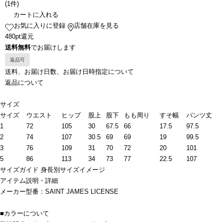
(
1件
)
カートに入れる
お気に入りに登録
店舗在庫を見る
480pt還元
送料無料
でお届けします
返品可
送料、お届け日数、お届け日時指定について
返品について
サイズ
サイズ
ウエスト
ヒップ
股上
股下
もも周り
すそ幅
パンツ丈
1
72
105
30
67.5
66
17.5
97.5
2
74
107
30.5
69
69
19
99.5
3
76
109
31
70
72
20
101
5
86
113
34
73
77
22.5
107
サイズガイド
身長別サイズイメージ
アイテム説明・詳細
メーカー型番：SAINT JAMES LICENSE
■カラーについて