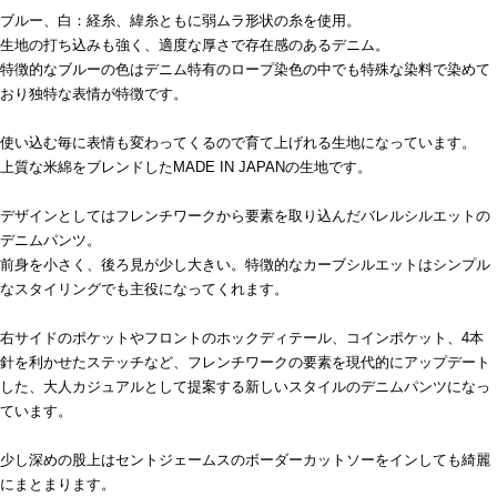
ブルー、白：経糸、緯糸ともに弱ムラ形状の糸を使用。
生地の打ち込みも強く、適度な厚さで存在感のあるデニム。
特徴的なブルーの色はデニム特有のロープ染色の中でも特殊な染料で染めて
おり独特な表情が特徴です。
使い込む毎に表情も変わってくるので育て上げれる生地になっています。
上質な米綿をブレンドしたMADE IN JAPANの生地です。
デザインとしてはフレンチワークから要素を取り込んだバレルシルエットの
デニムパンツ。
前身を小さく、後ろ見が少し大きい。特徴的なカーブシルエットはシンプル
なスタイリングでも主役になってくれます。
右サイドのポケットやフロントのホックディテール、コインポケット、4本
針を利かせたステッチなど、フレンチワークの要素を現代的にアップデート
した、大人カジュアルとして提案する新しいスタイルのデニムパンツになっ
ています。
少し深めの股上はセントジェームスのボーダーカットソーをインしても綺麗
にまとまります。