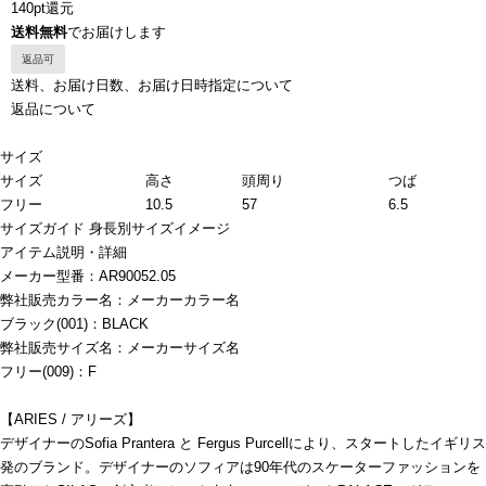
140pt還元
送料無料
でお届けします
返品可
送料、お届け日数、お届け日時指定について
返品について
サイズ
サイズ
高さ
頭周り
つば
フリー
10.5
57
6.5
サイズガイド
身長別サイズイメージ
アイテム説明・詳細
メーカー型番：AR90052.05
弊社販売カラー名：メーカーカラー名
ブラック(001)：BLACK
弊社販売サイズ名：メーカーサイズ名
フリー(009)：F
【ARIES / アリーズ】
デザイナーのSofia Prantera と Fergus Purcellにより、スタートしたイギリス
発のブランド。デザイナーのソフィアは90年代のスケーターファッションを