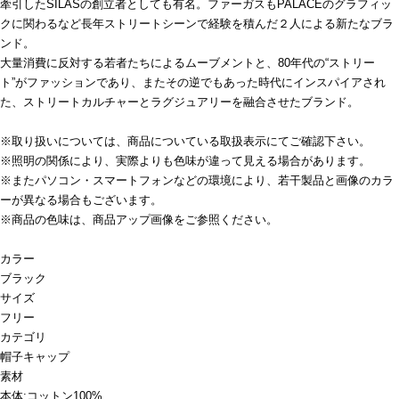
牽引したSILASの創立者としても有名。ファーガスもPALACEのグラフィッ
クに関わるなど長年ストリートシーンで経験を積んだ２人による新たなブラ
ンド。
大量消費に反対する若者たちによるムーブメントと、80年代の“ストリー
ト”がファッションであり、またその逆でもあった時代にインスパイアされ
た、ストリートカルチャーとラグジュアリーを融合させたブランド。
※取り扱いについては、商品についている取扱表示にてご確認下さい。
※照明の関係により、実際よりも色味が違って見える場合があります。
※またパソコン・スマートフォンなどの環境により、若干製品と画像のカラ
ーが異なる場合もございます。
※商品の色味は、商品アップ画像をご参照ください。
カラー
ブラック
サイズ
フリー
カテゴリ
帽子
キャップ
素材
本体:コットン100%