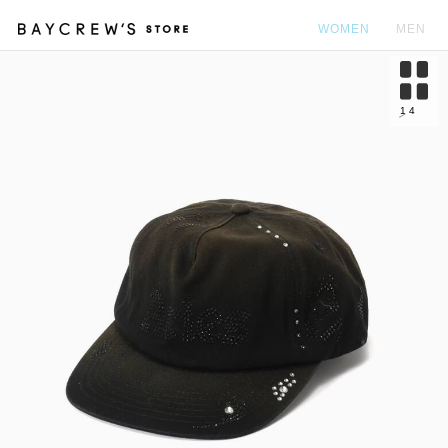
WOMEN
MEN
カ
1
4