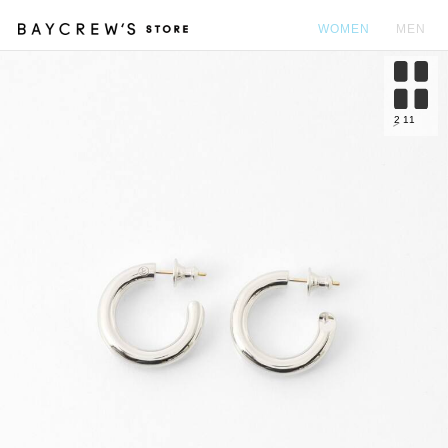
WOMEN
MEN
カ
2
11