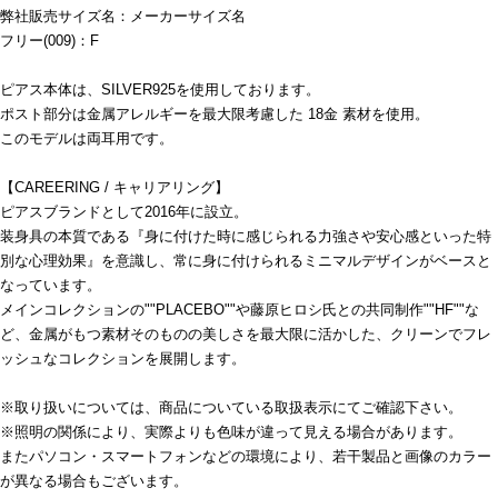
弊社販売サイズ名：メーカーサイズ名
フリー(009)：F
ピアス本体は、SILVER925を使用しております。
ポスト部分は金属アレルギーを最大限考慮した 18金 素材を使用。
このモデルは両耳用です。
【CAREERING / キャリアリング】
ピアスブランドとして2016年に設立。
装身具の本質である『身に付けた時に感じられる力強さや安心感といった特
別な心理効果』を意識し、常に身に付けられるミニマルデザインがベースと
なっています。
メインコレクションの""PLACEBO""や藤原ヒロシ氏との共同制作""HF""な
ど、金属がもつ素材そのものの美しさを最大限に活かした、クリーンでフレ
ッシュなコレクションを展開します。
※取り扱いについては、商品についている取扱表示にてご確認下さい。
※照明の関係により、実際よりも色味が違って見える場合があります。
またパソコン・スマートフォンなどの環境により、若干製品と画像のカラー
が異なる場合もございます。