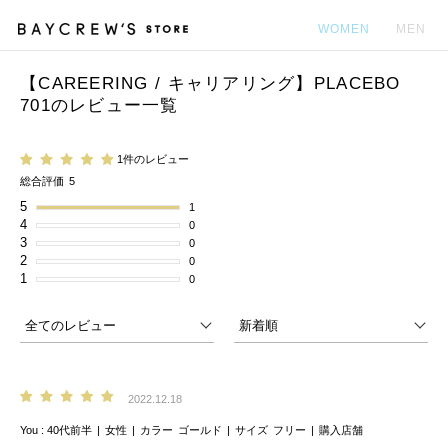
WOMEN
MEN
【CAREERING / キャリアリング】PLACEBO
カ
701のレビュー一覧
1件のレビュー
総合評価
5
5
1
4
0
3
0
2
0
1
0
2022.12.18
You
40代前半
女性
カラー
ゴールド
サイズ
フリー
購入店舗