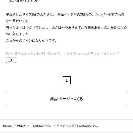
BAYCREW’S STORE
平置きしたサイズ(輪の大きさ)は、商品ページ写真2枚目の、シルバー手前のもの
が一番近いです。
思ったよりは小ぶりでしたし、太さはややありますが存在感あるものが好みなため
気に入りました。
これからのメインになりそうです。
0
人が参考になったと回答しています。
このレビューは参考になりましたか？
はい
1
商品ページへ戻る
HOME
PULP
【CAREERING / キャリアリング】PLACEBO 701