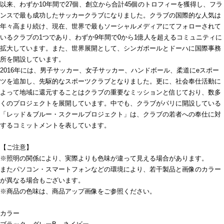
以来、わずか10年間で27個、創立から合計45個のトロフィーを獲得し、フラ
ンスで最も成功したサッカークラブになりました。クラブの国際的な人気は
年々高まり続け、現在、世界で最もソーシャルメディアにてフォローされて
いるクラブの1つであり、わずか9年間で0から1億人を超えるコミュニティに
拡大しています。また、世界展開として、シンガポールとドーハに国際事務
所を開設しています。
2016年には、男子サッカー、女子サッカー、ハンドボール、柔道にeスポー
ツを追加し、先駆的なスポーツクラブとなりました。更に、社会奉仕活動に
よって地域に還元することはクラブの重要なミッションと信じており、数多
くのプロジェクトを展開しています。中でも、クラブがパリに開設している
「レッド＆ブルー・スクールプロジェクト」は、クラブの若者への奉仕に対
するコミットメントを表しています。
【ご注意】
※照明の関係により、実際よりも色味が違って見える場合があります。
またパソコン・スマートフォンなどの環境により、若干製品と画像のカラー
が異なる場合もございます。
※商品の色味は、商品アップ画像をご参照ください。
カラー