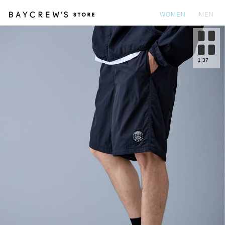
WOMEN
MEN
カ
1
37