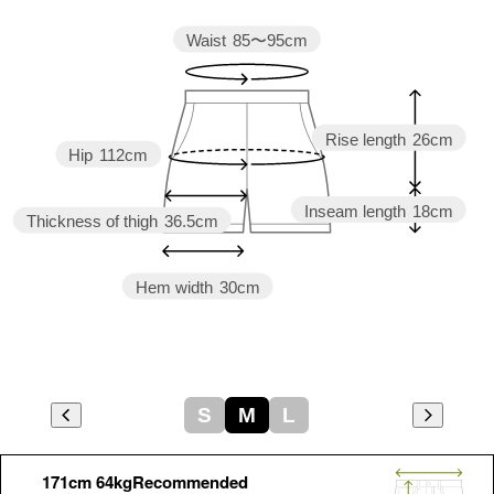
Waist
85〜95cm
Rise length
26cm
Hip
112cm
Inseam length
18cm
Thickness of thigh
36.5cm
Hem width
30cm
S
M
L
171cm 64kgRecommended