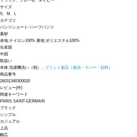
ブラック、グレーB、ネイビー
サイズ
S、M、L
カテゴリ
パンツ
ショート･ハーフパンツ
素材
表地:ナイロン100% 裏地:ポリエステル100%
生産国
中国
取扱い
本体:洗濯機洗い（弱）、
プリント製品（発泡・ラバー・顔料）
商品番号
26031340300020
レビュー
(
件)
関連キーワード
PARIS SAINT-GERMAIN
ブラック
シンプル
カジュアル
上品
幅広