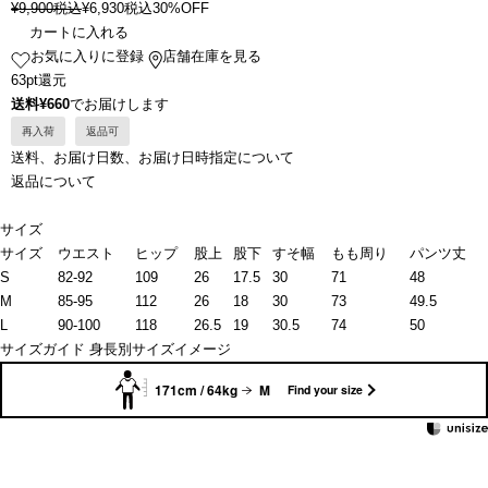
¥
9,900
税込
¥
6,930
税込
30%OFF
カートに入れる
お気に入りに登録
店舗在庫を見る
63pt還元
送料¥660
でお届けします
再入荷
返品可
送料、お届け日数、お届け日時指定について
返品について
サイズ
サイズ
ウエスト
ヒップ
股上
股下
すそ幅
もも周り
パンツ丈
S
82-92
109
26
17.5
30
71
48
M
85-95
112
26
18
30
73
49.5
L
90-100
118
26.5
19
30.5
74
50
サイズガイド
身長別サイズイメージ
171cm / 64kg
M
Find your size