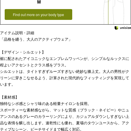
M
Find out more on your body type
アイテム説明・詳細
「品格を纏う、大人のアクティブウェア」
【デザイン・シルエット】
裾に配されたアイコニックなエンブレムワッペンが、シンプルなルックスに
程よいアクセントとクラス感をプラス。
シルエットは、タイトすぎずルーズすぎない絶妙な膝上丈。大人の男性がク
リーンに穿きこなせるよう、計算された現代的なフィッティングを実現して
います。
【素材感】
独特なシボ感とシャリ味のある軽量ナイロンを採用。
スポーティーな素材感ながら、マットな質感（ブラック・ネイビー）やニュ
アンスのあるグレーのカラーリングにより、カジュアルダウンしすぎない上
品な表情を醸し出します。速乾性にも優れ、夏場のタウンユースから、アク
ティブなシーン、ビーチサイドまで幅広く対応。