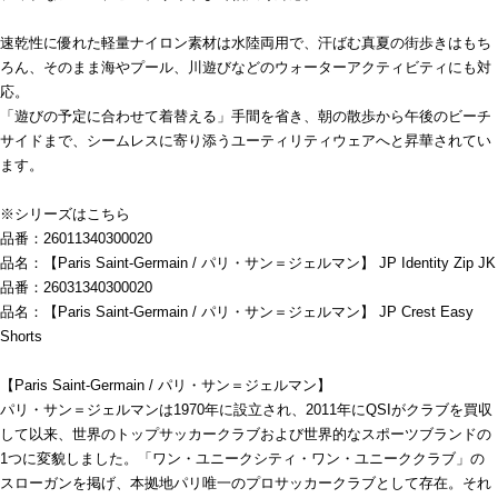
速乾性に優れた軽量ナイロン素材は水陸両用で、汗ばむ真夏の街歩きはもち
ろん、そのまま海やプール、川遊びなどのウォーターアクティビティにも対
応。
「遊びの予定に合わせて着替える」手間を省き、朝の散歩から午後のビーチ
サイドまで、シームレスに寄り添うユーティリティウェアへと昇華されてい
ます。
※シリーズはこちら
品番：26011340300020
品名：【Paris Saint-Germain / パリ・サン＝ジェルマン】 JP Identity Zip JK
品番：26031340300020
品名：【Paris Saint-Germain / パリ・サン＝ジェルマン】 JP Crest Easy
Shorts
【Paris Saint-Germain / パリ・サン＝ジェルマン】
パリ・サン＝ジェルマンは1970年に設立され、2011年にQSIがクラブを買収
して以来、世界のトップサッカークラブおよび世界的なスポーツブランドの
1つに変貌しました。「ワン・ユニークシティ・ワン・ユニーククラブ」の
スローガンを掲げ、本拠地パリ唯一のプロサッカークラブとして存在。それ