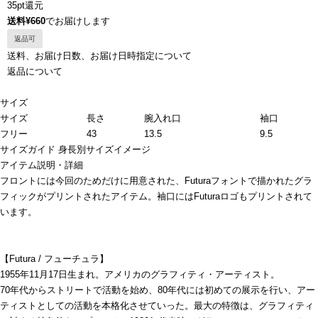
35pt還元
送料¥660
でお届けします
返品可
送料、お届け日数、お届け日時指定について
返品について
サイズ
サイズ
長さ
腕入れ口
袖口
フリー
43
13.5
9.5
サイズガイド
身長別サイズイメージ
アイテム説明・詳細
フロントには今回のためだけに用意された、Futuraフォントで描かれたグラ
フィックがプリントされたアイテム。袖口にはFuturaロゴもプリントされて
います。
【Futura / フューチュラ】
1955年11月17日生まれ。アメリカのグラフィティ・アーティスト。
70年代からストリートで活動を始め、80年代には初めての展示を行い、アー
ティストとしての活動を本格化させていった。最大の特徴は、グラフィティ