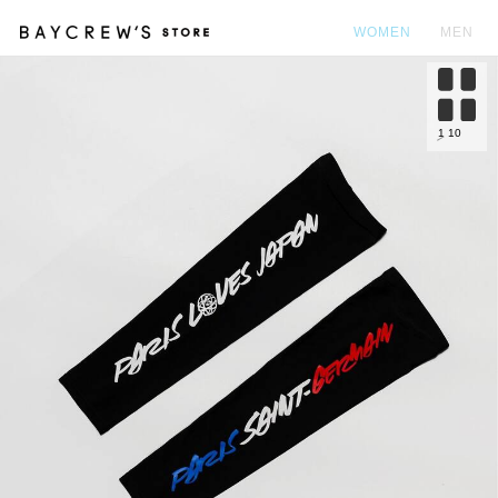
WOMEN
MEN
カ
1
10