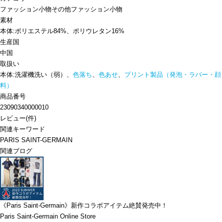
ファッション小物
その他ファッション小物
素材
本体:ポリエステル84%、ポリウレタン16%
生産国
中国
取扱い
本体:洗濯機洗い（弱）、
色落ち
、
色あせ
、
プリント製品（発泡・ラバー・顔
料）
商品番号
23090340000010
レビュー
(
件)
関連キーワード
PARIS SAINT-GERMAIN
関連ブログ
《Paris Saint-Germain》新作コラボアイテム絶賛発売中！
Paris Saint-Germain Online Store