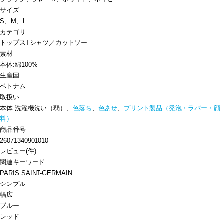
サイズ
S、M、L
カテゴリ
トップス
Tシャツ／カットソー
素材
本体:綿100%
生産国
ベトナム
取扱い
本体:洗濯機洗い（弱）、
色落ち
、
色あせ
、
プリント製品（発泡・ラバー・顔
料）
商品番号
26071340901010
レビュー
(
件)
関連キーワード
PARIS SAINT-GERMAIN
シンプル
幅広
ブルー
レッド