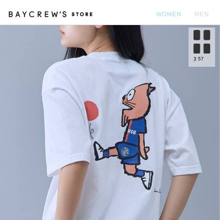
WOMEN
MEN
カ
3
57