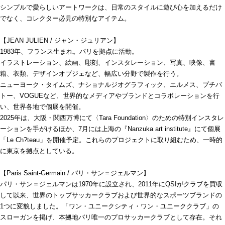
シンプルで愛らしいアートワークは、日常のスタイルに遊び心を加えるだけ
でなく、コレクター必見の特別なアイテム。
【JEAN JULIEN / ジャン・ジュリアン】
1983年、フランス生まれ。パリを拠点に活動。
イラストレーション、絵画、彫刻、インスタレーション、写真、映像、書
籍、衣類、デザインオブジェなど、幅広い分野で製作を行う。
ニューヨーク・タイムズ、ナショナルジオグラフィック、エルメス、プチバ
トー、VOGUEなど、世界的なメディアやブランドとコラボレーションを行
い、世界各地で個展を開催。
2025年は、大阪・関西万博にて〈Tara Foundation〉のための特別インスタレ
ーションを手がけるほか、7月には上海の『Nanzuka art institute』にて個展
「Le Ch?teau」を開催予定。これらのプロジェクトに取り組むため、一時的
に東京を拠点としている。
【Paris Saint-Germain / パリ・サン＝ジェルマン】
パリ・サン＝ジェルマンは1970年に設立され、2011年にQSIがクラブを買収
して以来、世界のトップサッカークラブおよび世界的なスポーツブランドの
1つに変貌しました。「ワン・ユニークシティ・ワン・ユニーククラブ」の
スローガンを掲げ、本拠地パリ唯一のプロサッカークラブとして存在。それ