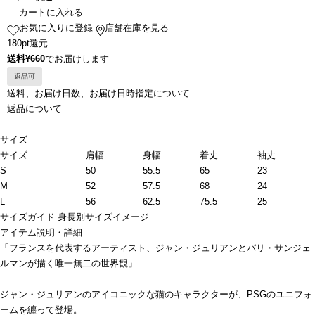
カートに入れる
お気に入りに登録
店舗在庫を見る
180pt還元
送料¥660
でお届けします
返品可
送料、お届け日数、お届け日時指定について
返品について
サイズ
サイズ
肩幅
身幅
着丈
袖丈
S
50
55.5
65
23
M
52
57.5
68
24
L
56
62.5
75.5
25
サイズガイド
身長別サイズイメージ
アイテム説明・詳細
「フランスを代表するアーティスト、ジャン・ジュリアンとパリ・サンジェ
ルマンが描く唯一無二の世界観」
ジャン・ジュリアンのアイコニックな猫のキャラクターが、PSGのユニフォ
ームを纏って登場。