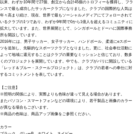
以来、わずか10年間で27個、創立から合計45個のトロフィーを獲得し、フラ
ンスで最も成功したサッカークラブになりました。クラブの国際的な人気は
年々高まり続け、現在、世界で最もソーシャルメディアにてフォローされて
いるクラブの1つであり、わずか9年間で0から1億人を超えるコミュニティに
拡大しています。また、世界展開として、シンガポールとドーハに国際事務
所を開設しています。
2016年には、男子サッカー、女子サッカー、ハンドボール、柔道にeスポー
ツを追加し、先駆的なスポーツクラブとなりました。更に、社会奉仕活動に
よって地域に還元することはクラブの重要なミッションと信じており、数多
くのプロジェクトを展開しています。中でも、クラブがパリに開設している
「レッド＆ブルー・スクールプロジェクト」は、クラブの若者への奉仕に対
するコミットメントを表しています。
【ご注意】
※照明の関係により、実際よりも色味が違って見える場合があります。
またパソコン・スマートフォンなどの環境により、若干製品と画像のカラー
が異なる場合もございます。
※商品の色味は、商品アップ画像をご参照ください。
カラー
ブラック、グレーB、ホワイト、ネイビー