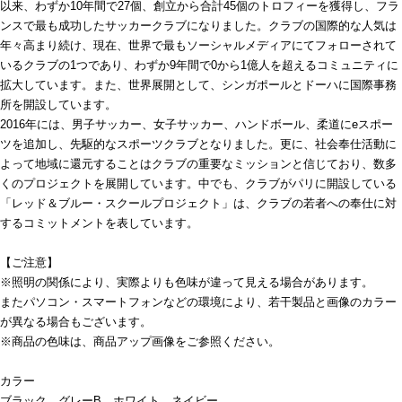
以来、わずか10年間で27個、創立から合計45個のトロフィーを獲得し、フラ
ンスで最も成功したサッカークラブになりました。クラブの国際的な人気は
年々高まり続け、現在、世界で最もソーシャルメディアにてフォローされて
いるクラブの1つであり、わずか9年間で0から1億人を超えるコミュニティに
拡大しています。また、世界展開として、シンガポールとドーハに国際事務
所を開設しています。
2016年には、男子サッカー、女子サッカー、ハンドボール、柔道にeスポー
ツを追加し、先駆的なスポーツクラブとなりました。更に、社会奉仕活動に
よって地域に還元することはクラブの重要なミッションと信じており、数多
くのプロジェクトを展開しています。中でも、クラブがパリに開設している
「レッド＆ブルー・スクールプロジェクト」は、クラブの若者への奉仕に対
するコミットメントを表しています。
【ご注意】
※照明の関係により、実際よりも色味が違って見える場合があります。
またパソコン・スマートフォンなどの環境により、若干製品と画像のカラー
が異なる場合もございます。
※商品の色味は、商品アップ画像をご参照ください。
カラー
ブラック、グレーB、ホワイト、ネイビー