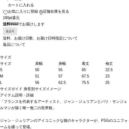
カートに入れる
お気に入りに登録
店舗在庫を見る
180pt還元
送料¥660
でお届けします
返品可
送料、お届け日数、お届け日時指定について
返品について
サイズ
サイズ
肩幅
身幅
着丈
袖丈
S
50
55
65
22.5
M
51
57
67.5
23
L
56
62.5
75.5
25
サイズガイド
身長別サイズイメージ
アイテム説明・詳細
「フランスを代表するアーティスト、ジャン・ジュリアンとパリ・サンジェ
ルマンが描く唯一無二の世界観」
ジャン・ジュリアンのアイコニックな猫のキャラクターが、PSGのユニフォ
ームを纏って登場。