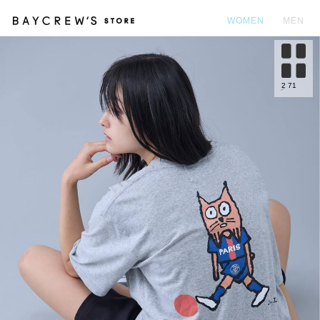
WOMEN
MEN
カ
2
71