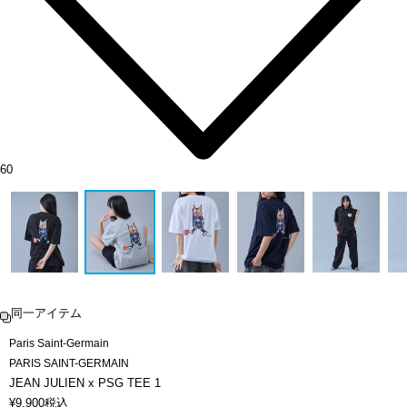
60
同一アイテム
Paris Saint-Germain
PARIS SAINT-GERMAIN
JEAN JULIEN x PSG TEE 1
¥
9,900
税込