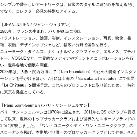
シンプルで愛らしいアートワークは、日常のスタイルに遊び心を加えるだけ
でなく、コレクター必見の特別なアイテム。
【JEAN JULIEN / ジャン・ジュリアン】
1983年、フランス生まれ。パリを拠点に活動。
イラストレーション、絵画、彫刻、インスタレーション、写真、映像、書
籍、衣類、デザインオブジェなど、幅広い分野で製作を行う。
ニューヨーク・タイムズ、ナショナルジオグラフィック、エルメス、プチバ
トー、VOGUEなど、世界的なメディアやブランドとコラボレーションを行
い、世界各地で個展を開催。
2025年は、大阪・関西万博にて〈Tara Foundation〉のための特別インスタレ
ーションを手がけるほか、7月には上海の『Nanzuka art institute』にて個展
「Le Ch?teau」を開催予定。これらのプロジェクトに取り組むため、一時的
に東京を拠点としている。
【Paris Saint-Germain / パリ・サン＝ジェルマン】
パリ・サン＝ジェルマンは1970年に設立され、2011年にQSIがクラブを買収
して以来、世界のトップサッカークラブおよび世界的なスポーツブランドの
1つに変貌しました。「ワン・ユニークシティ・ワン・ユニーククラブ」の
スローガンを掲げ、本拠地パリ唯一のプロサッカークラブとして存在。それ