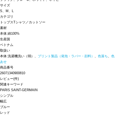
サイズ
S、M、L
カテゴリ
トップス
Tシャツ／カットソー
素材
本体:綿100%
生産国
ベトナム
取扱い
本体:洗濯機洗い（弱）、
プリント製品（発泡・ラバー・顔料）
、
色落ち
、
色
あせ
商品番号
26071340900810
レビュー
(
件)
関連キーワード
PARIS SAINT-GERMAIN
シンプル
幅広
ブルー
レッド