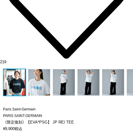
219
Paris Saint-Germain
PARIS SAINT-GERMAIN
《限定復刻》【EVA*PSG】 JP REI TEE
¥
9,900
税込