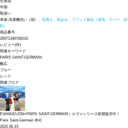
生産国
中国
取扱い
本体:洗濯機洗い（弱）、
色落ち
、
色あせ
、
プリント製品（発泡・ラバー・顔
料）
商品番号
26071340700210
レビュー
(
件)
関連キーワード
PARIS SAINT-GERMAIN
幅広
ブルー
レッド
関連ブログ
EVANGELION×PARIS SAINT-GERMAIN｜エヴァシリーズ絶賛販売中！
Paris Saint-Germain 本社
2025.05.23