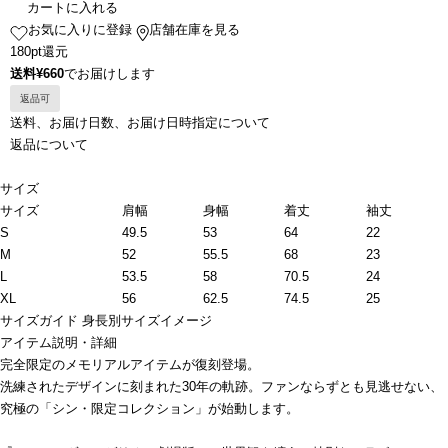
カートに入れる
お気に入りに登録
店舗在庫を見る
180pt還元
送料¥660
でお届けします
返品可
送料、お届け日数、お届け日時指定について
返品について
サイズ
サイズ
肩幅
身幅
着丈
袖丈
S
49.5
53
64
22
M
52
55.5
68
23
L
53.5
58
70.5
24
XL
56
62.5
74.5
25
サイズガイド
身長別サイズイメージ
アイテム説明・詳細
完全限定のメモリアルアイテムが復刻登場。
洗練されたデザインに刻まれた30年の軌跡。ファンならずとも見逃せない、
究極の「シン・限定コレクション」が始動します。