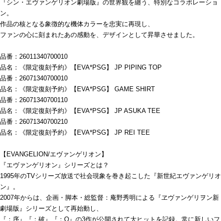
『シン・エヴァンゲリオン劇場版』の世界観を纏う、特別なコラボレーショ
ン。
作品の核となる象徴的な機体カラーを忠実に再現し、
ファンの心に刻まれたあの感動を、デザインとして昇華させました。
品番：26011340700010
品名：《限定復刻予約》【EVA*PSG】 JP PIPING TOP
品番：26071340700010
品名：《限定復刻予約》【EVA*PSG】 GAME SHIRT
品番：26071340700110
品名：《限定復刻予約》【EVA*PSG】 JP ASUKA TEE
品番：26071340700210
品名：《限定復刻予約》【EVA*PSG】 JP REI TEE
【EVANGELION/エヴァンゲリオン】
『エヴァンゲリオン』シリーズとは？
1995年のTVシリーズ放送で社会現象を巻き起こした『新世紀エヴァンゲリオ
ン』。
2007年からは、企画・脚本・総監督：庵野秀明による『ヱヴァンゲリヲン新
劇場版』シリーズとして再始動し、
『：序』『：破』『：Q』の3作が公開されて大ヒットを記録。常に新しいフ