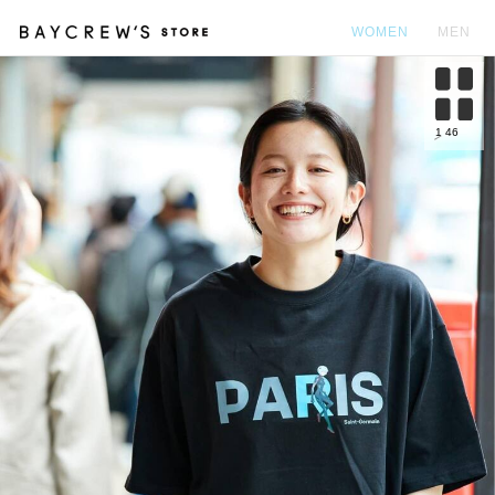
WOMEN
MEN
カ
1
46