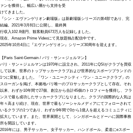
ァンを獲得し、幅広い層から支持を受
けてきました。
『シン・エヴァンゲリオン劇場版』は新劇場版シリーズの第4部であり、完
結編。2021年3月8日に公開し、最終興
行収入102.8億円、観客動員673万人を記録しました。
現在、Amazon Prime Videoにて見放題独占配信中です。
2025年10月4日に『エヴァンゲリオン』シリーズ30周年を迎えます。
【Paris Saint-Germain / パリ・サン＝ジェルマン】
パリ・サン＝ジェルマンは1970年に設立され、2011年にQSIがクラブを買収
して以来、世界のトップサッカークラブおよび世界的なスポーツブランドの
1つに変貌しました。「ワン・ユニークシティ・ワン・ユニーククラブ」の
スローガンを掲げ、本拠地パリ唯一のプロサッカークラブとして存在。それ
以来、わずか10年間で27個、創立から合計45個のトロフィーを獲得し、フラ
ンスで最も成功したサッカークラブになりました。クラブの国際的な人気は
年々高まり続け、現在、世界で最もソーシャルメディアにてフォローされて
いるクラブの1つであり、わずか9年間で0から1億人を超えるコミュニティに
拡大しています。また、世界展開として、シンガポールとドーハに国際事務
所を開設しています。
2016年には、男子サッカー、女子サッカー、ハンドボール、柔道にeスポー