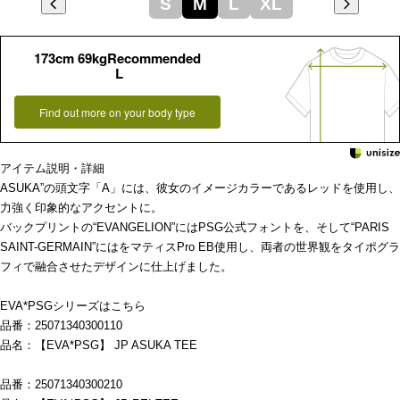
S
M
L
XL
173cm 69kgRecommended
L
Find out more on your body type
アイテム説明・詳細
ASUKA”の頭文字「A」には、彼女のイメージカラーであるレッドを使用し、
力強く印象的なアクセントに。
バックプリントの“EVANGELION”にはPSG公式フォントを、そして“PARIS
SAINT-GERMAIN”にはをマティスPro EB使用し、両者の世界観をタイポグラ
フィで融合させたデザインに仕上げました。
EVA*PSGシリーズはこちら
品番：25071340300110
品名：【EVA*PSG】 JP ASUKA TEE
品番：25071340300210