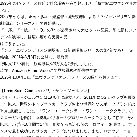
1995年のTVシリーズ放送で社会現象を巻き起こした『新世紀エヴァンゲリオ
ン』。
2007年からは、企画・脚本・総監督：庵野秀明による『ヱヴァンゲリヲン新
劇場版』シリーズとして再始動し、
『：序』『：破』『：Q』の3作が公開されて大ヒットを記録。常に新しいフ
ァンを獲得し、幅広い層から支持を受
けてきました。
『シン・エヴァンゲリオン劇場版』は新劇場版シリーズの第4部であり、完
結編。2021年3月8日に公開し、最終興
行収入102.8億円、観客動員673万人を記録しました。
現在、Amazon Prime Videoにて見放題独占配信中です。
2025年10月4日に『エヴァンゲリオン』シリーズ30周年を迎えます。
【Paris Saint-Germain / パリ・サン＝ジェルマン】
パリ・サン＝ジェルマンは1970年に設立され、2011年にQSIがクラブを買収
して以来、世界のトップサッカークラブおよび世界的なスポーツブランドの
1つに変貌しました。「ワン・ユニークシティ・ワン・ユニーククラブ」の
スローガンを掲げ、本拠地パリ唯一のプロサッカークラブとして存在。それ
以来、わずか10年間で27個、創立から合計45個のトロフィーを獲得し、フラ
ンスで最も成功したサッカークラブになりました。また、ロナウジーニョ、