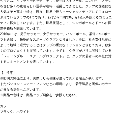
ベッカム、イブラヒモビッチ、そして現在はネイマール、エンバペ、メッシ
を含む多くの素晴らしい選手が在籍・活躍してきました。クラブの国際的な
人気は年々高まり続け、現在、世界で最もソーシャルメディアにてフォロー
されているクラブの1つであり、わずか9年間で0から1億人を超えるコミュニ
ティに拡大しています。また、世界展開として、シンガポールとドーハに国
際事務所を開設しています。
2016年には、男子サッカー、女子サッカー、ハンドボール、柔道にeスポー
ツを追加し、先駆的なスポーツクラブとなりました。更に、社会奉仕活動に
よって地域に還元することはクラブの重要なミッションと信じており、数多
くのプロジェクトを展開しています。中でも、クラブがパリに開設している
「レッド＆ブルー・スクールプロジェクト」は、クラブの若者への奉仕に対
するコミットメントを表しています。
【ご注意】
※照明の関係により、実際よりも色味が違って見える場合があります。
またパソコン・スマートフォンなどの環境により、若干製品と画像のカラー
が異なる場合もございます。
※商品の色味は、商品アップ画像をご参照ください。
カラー
ブラック、ホワイト