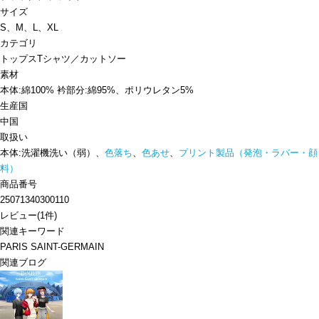
サイズ
S、M、L、XL
カテゴリ
トップス
Tシャツ／カットソー
素材
本体:綿100% 衿部分:綿95%、ポリウレタン5%
生産国
中国
取扱い
本体:洗濯機洗い（弱）、
色落ち
、
色あせ
、
プリント製品（発泡・ラバー・顔
料）
商品番号
25071340300110
レビュー
(
1
件)
関連キーワード
PARIS SAINT-GERMAIN
関連ブログ