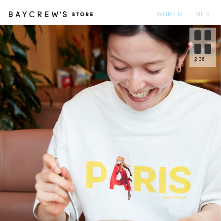
WOMEN
MEN
カ
2
36