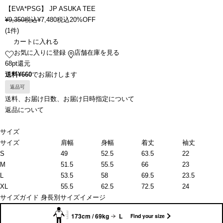
【EVA*PSG】 JP ASUKA TEE
¥
9,350
税込
¥
7,480
税込
20%OFF
(
1件
)
カートに入れる
お気に入りに登録
店舗在庫を見る
68pt還元
送料¥660
でお届けします
返品可
送料、お届け日数、お届け日時指定について
返品について
サイズ
サイズ
肩幅
身幅
着丈
袖丈
S
49
52.5
63.5
22
M
51.5
55.5
66
23
L
53.5
58
69.5
23.5
XL
55.5
62.5
72.5
24
サイズガイド
身長別サイズイメージ
173cm / 69kg
L
Find your size