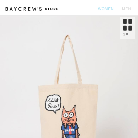
WOMEN
MEN
カ
1
9