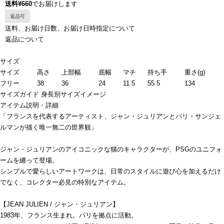
送料¥660
でお届けします
返品可
送料、お届け日数、お届け日時指定について
返品について
サイズ
サイズ
高さ
上部幅
底幅
マチ
持ち手
重さ(g)
フリー
38
36
24
11.5
55.5
134
サイズガイド
身長別サイズイメージ
アイテム説明・詳細
「フランスを代表するアーティスト、ジャン・ジュリアンとパリ・サンジェ
ルマンが描く唯一無二の世界観」
ジャン・ジュリアンのアイコニックな猫のキャラクターが、PSGのユニフォ
ームを纏って登場。
シンプルで愛らしいアートワークは、日常のスタイルに遊び心を加えるだけ
でなく、コレクター必見の特別なアイテム。
【JEAN JULIEN / ジャン・ジュリアン】
1983年、フランス生まれ。パリを拠点に活動。