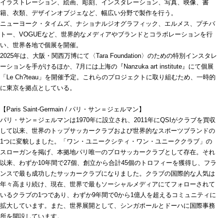
イラストレーション、絵画、彫刻、インスタレーション、写真、映像、書
籍、衣類、デザインオブジェなど、幅広い分野で製作を行う。
ニューヨーク・タイムズ、ナショナルジオグラフィック、エルメス、プチバ
トー、VOGUEなど、世界的なメディアやブランドとコラボレーションを行
い、世界各地で個展を開催。
2025年は、大阪・関西万博にて〈Tara Foundation〉のための特別インスタレ
ーションを手がけるほか、7月には上海の『Nanzuka art institute』にて個展
「Le Ch?teau」を開催予定。これらのプロジェクトに取り組むため、一時的
に東京を拠点としている。
【Paris Saint-Germain / パリ・サン＝ジェルマン】
パリ・サン＝ジェルマンは1970年に設立され、2011年にQSIがクラブを買収
して以来、世界のトップサッカークラブおよび世界的なスポーツブランドの
1つに変貌しました。「ワン・ユニークシティ・ワン・ユニーククラブ」の
スローガンを掲げ、本拠地パリ唯一のプロサッカークラブとして存在。それ
以来、わずか10年間で27個、創立から合計45個のトロフィーを獲得し、フラ
ンスで最も成功したサッカークラブになりました。クラブの国際的な人気は
年々高まり続け、現在、世界で最もソーシャルメディアにてフォローされて
いるクラブの1つであり、わずか9年間で0から1億人を超えるコミュニティに
拡大しています。また、世界展開として、シンガポールとドーハに国際事務
所を開設しています。