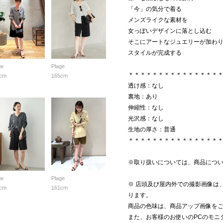
「今」の気分で着る
メンズライクな素材を
女っぽいデザインに落とし込む
そこにアートなジュエリーが加わ
スタイルが完成する
ge
Plage
＊＊＊＊＊＊＊＊＊＊＊＊＊＊＊
cm
165cm
透け感：なし
裏地：あり
伸縮性：なし
光沢感：なし
生地の厚さ：普通
＊＊＊＊＊＊＊＊＊＊＊＊＊＊＊
※取り扱いについては、商品につ
ge
Plage
※ 店頭及び屋内外での撮影画像は
cm
161cm
ります。
商品の色味は、商品アップ画像を
また、お客様のお使いのPCのモニ