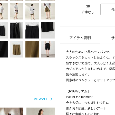
38
再
在庫なし
アイテム説明
サ
大人のための上品ハーフパンツ。
スラックスをカットしたような、
短すぎない丈感で、大人っぽく上
カジュアルからきれいめまで、幅
気を演出します。
同素材のジャケットとセットアッ
【R'IAM/リアム】
live for the moment
VIEW ALL
今を大切に 今を楽しむ女性に
古き良き伝統、新しいアート
様々な素敵なものに触れ