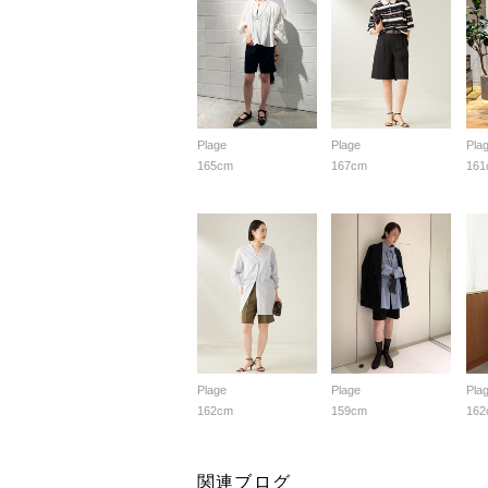
Plage
Plage
Pla
165cm
167cm
161
Plage
Plage
Pla
162cm
159cm
162
関連ブログ