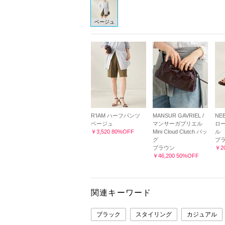
ベージュ
R’IAM ハーフパンツ
MANSUR GAVRIEL /
NEB
ベージュ
マンサーガブリエル
ロー
￥3,520 80%OFF
Mini Cloud Clutch バッ
ル
グ
ブ
ブラウン
￥20
￥46,200 50%OFF
関連キーワード
ブラック
スタイリング
カジュアル