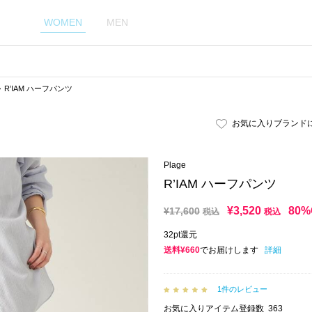
WOMEN
MEN
R’IAM ハーフパンツ
お気に入りブランド
Plage
R’IAM ハーフパンツ
¥
3,520
80%
¥
17,600
税込
税込
32pt還元
送料¥660
でお届けします
詳細
1件のレビュー
お気に入りアイテム登録数
363