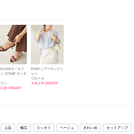
ULONI E. / ネブ
R’IAM シアーロングシ
ニ STRAP サンダ
ャツ
ブルー A
ラウン
￥16,170 30%OFF
,130 70%OFF
上品
幅広
スッキリ
ベージュ
きれいめ
セットアップ