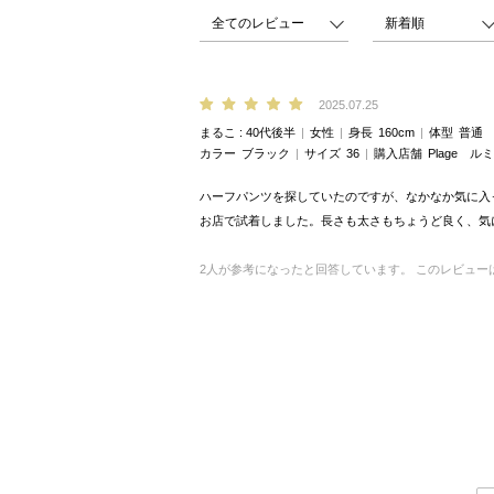
2025.07.25
まるこ
40代後半
女性
身長
160cm
体型
普通
カラー
ブラック
サイズ
36
購入店舗
Plage 
ハーフパンツを探していたのですが、なかなか気に入
お店で試着しました。長さも太さもちょうど良く、気
2
人が参考になったと回答しています。
このレビュー