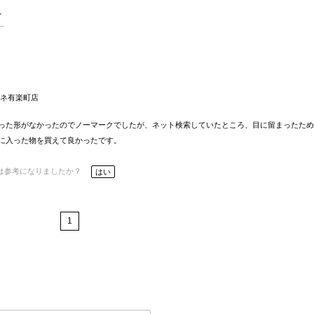
ルミネ有楽町店
った形がなかったのでノーマークでしたが、ネット検索していたところ、目に留まったため
に入った物を買えて良かったです。
は参考になりましたか？
はい
1