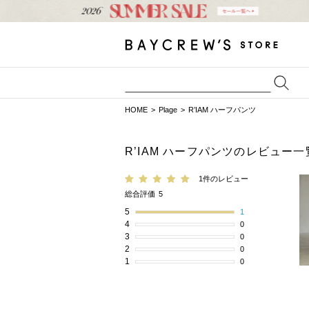
HOME
Plage
R’IAM ハーフパンツ
R’IAM ハーフパンツのレビュー一
1件のレビュー
総合評価
5
5
1
4
0
3
0
2
0
1
0