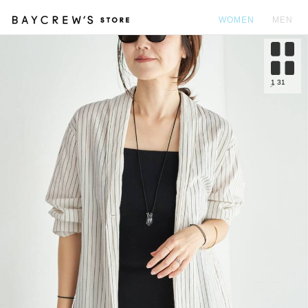
WOMEN
MEN
カ
1
31