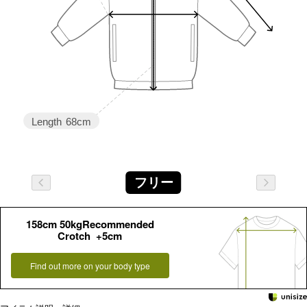
Length
68cm
フリー
158cm 50kgRecommended
Crotch +5cm
Find out more on your body type