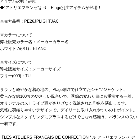
アイテム説明・詳細
◆“アトリエフランセ“より、Plage別注アイテムが登場！
※先方品番：PE26JPLIGHTJAC
※カラーについて
弊社販売カラー名：メーカーカラー名
ホワイト A(011)：BLANC
※サイズについて
弊社販売サイズ：メーカーサイズ
フリー(009)：TU
サラッと軽やかな着心地の、Plage別注で仕立てたシャツジャケット。
柔らかな綿100％のやさしい風合いで、季節の変わり目にも重宝する一着。
オリジナルのストライプ柄がさりげなく洗練された印象を演出します。
気軽に羽織りやすいデザインで、デイリーに取り入れやすいのもポイント。
シンプルなスタイリングにプラスするだけでこなれ感漂う、バランスの良い
一着です。
【LES ATELIERS FRANCAIS DE CONFECTION / ル アトリエフランセ デ