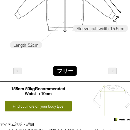
Sleeve cuff width
15.5cm
Length
52cm
フリー
158cm 50kgRecommended
Waist +10cm
Find out more on your body type
アイテム説明・詳細