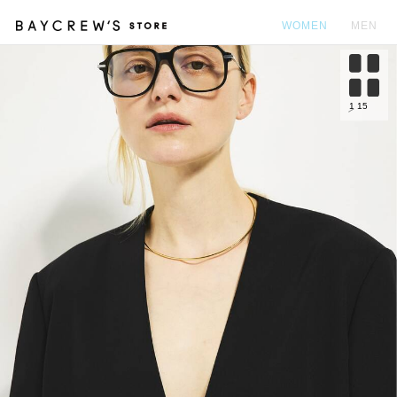
WOMEN
MEN
カ
1
15