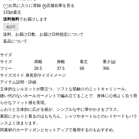
お気に入りに登録
店舗在庫を見る
133pt還元
送料無料
でお届けします
返品可
送料、お届け日数、お届け日時指定について
返品について
サイズ
サイズ
肩幅
身幅
着丈
重さ(g)
フリー
28.5
37.5
68
306
サイズガイド
身長別サイズイメージ
アイテム説明・詳細
立体的なシルエットが際立つ、ソフトな肌触りのニットキャミソール。
縫い代のないホールガーメントで編み立てることで、身体に心地よく沿う滑
らかなフィット感を実現。
ふわりと立体的に広がる裾が、シンプルな中に華やかさをプラス。
素肌にさらりと着るのはもちろん、シャツやタートルとのレイヤードもバラ
ンスよく決まります。
同素材のカーディガンとセットアップで着用するのもおすすめ。