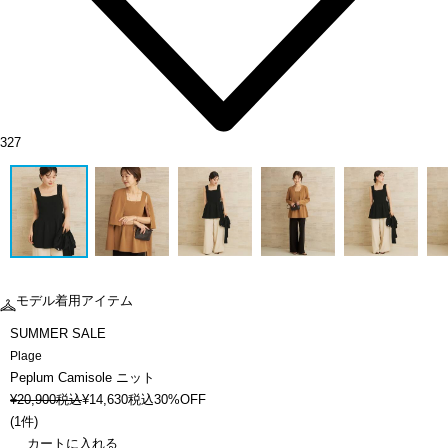
327
モデル着用アイテム
SUMMER SALE
Plage
Peplum Camisole ニット
¥
20,900
税込
¥
14,630
税込
30%OFF
(
1件
)
カートに入れる