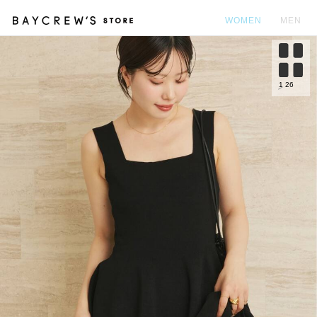
WOMEN
MEN
カ
1
26