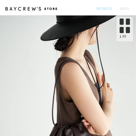
WOMEN
MEN
カ
1
23