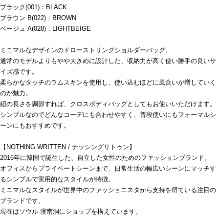
ブラック(001)：BLACK
ブラウン B(022)：BROWN
ベージュ A(028)：LIGHTBEIGE
ミニマルなデザインのドローストリングショルダーバッグ。
通常のモデルよりもやや大きめに設計した、収納力が高く使い勝手の良いサ
イズ感です。
柔らかなタッチのラムスキンを使用し、使い込むほどに風合いが増していく
のが魅力。
紐の長さを調節すれば、クロスボディバッグとしてもお使いいただけます。
シンプルなのでどんなコーデにも合わせやすく、普段使いにもフォーマルシ
ーンにもおすすめです。
【NOTHING WRITTEN / ナッシングリトゥン】
2016年に韓国で誕生した、自立した女性のためのファッションブランド。
オフィスからプライベートシーンまで、日常生活の幅広いシーンにマッチす
るシンプルで実用的なスタイルが特徴。
ミニマルなスタイルが世界中のファッショニスタから支持を得ている注目の
ブランドです。
現在はソウル 漢南洞にショップを構えています。