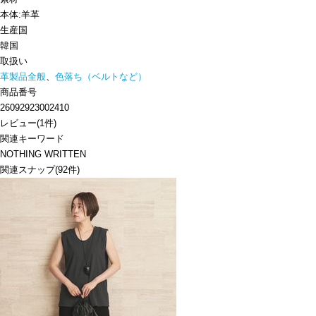
本体:羊革
生産国
韓国
取扱い
革製品全般
、
色落ち（ベルトなど）
商品番号
26092923002410
レビュー
(
1
件)
関連キーワード
NOTHING WRITTEN
関連スナップ
(92件)