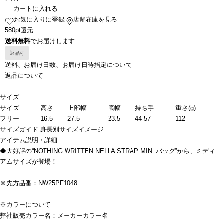
カートに入れる
お気に入りに登録
店舗在庫を見る
580pt還元
送料無料
でお届けします
返品可
送料、お届け日数、お届け日時指定について
返品について
サイズ
サイズ
高さ
上部幅
底幅
持ち手
重さ(g)
フリー
16.5
27.5
23.5
44-57
112
サイズガイド
身長別サイズイメージ
アイテム説明・詳細
◆大好評の“NOTHING WRITTEN NELLA STRAP MINI バッグ”から、ミディ
アムサイズが登場！
※先方品番：NW25PF1048
※カラーについて
弊社販売カラー名：メーカーカラー名