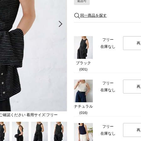
返品可
同一商品を探す
Next
フリー
再
在庫なし
ブラック
(001)
フリー
再
在庫なし
ナチュラル
(016)
てご確認ください 着用サイズ:フリー
フリー
再
在庫なし