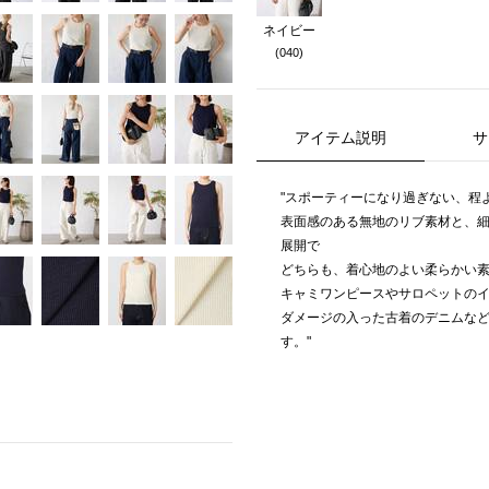
ネイビー
(040)
アイテム説明
サ
"スポーティーになり過ぎない、程
表面感のある無地のリブ素材と、
展開で
どちらも、着心地のよい柔らかい
キャミワンピースやサロペットの
ダメージの入った古着のデニムな
す。"