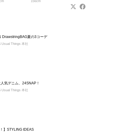
cm
156cm
DrawstringBAG夏の3コーデ
sual Things 本社
】大人気デニム、24SNAP！
sual Things 本社
STYLING IDEAS