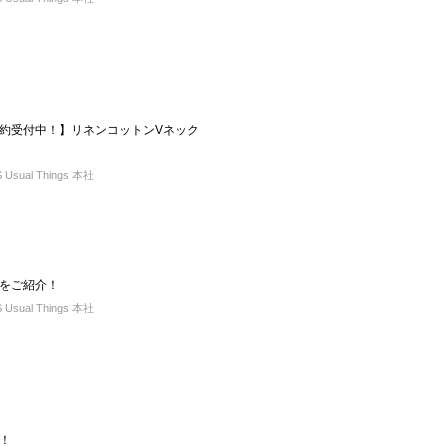
約受付中！】リネンコットンVネック
sual Things 本社
をご紹介！
sual Things 本社
！