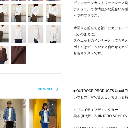
ヴィンテージカットワークレース
ナチュラルで表情豊かな風合いが
ャツ型ブラウス。
衿回りと前立てと袖口にカットワ
はそのままに。
スウエットのインナーとしても衿
ボトムはデニムやチノ合わせでカ
せもオススメです。
VIEW ALL
■ OUTDOOR PRODUCTS Usual Th
いつもの日常で使える、ちょっと
クリエイティブディレクター
染谷 真太郎 - SHINTARO SOMEYA