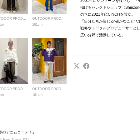
2001年にシンゾーンを設立し、
掲げるセレクトショップ〈Shinz
のちに2021年にCINCHを設立。
OUTDOOR PRODUCTS Usual Things
OUTDOOR PRODUCTS Usual Things
「自分たちが信じる“確かなこと”
cm
161cm
戦略やトータルプロデューサーと
広い分野で活動している。
OUTDOOR PRODUCTS Usual Things
OUTDOOR PRODUCTS Usual Things
cm
161cm
S『春のデニムコーデ！』
sual Things 本社