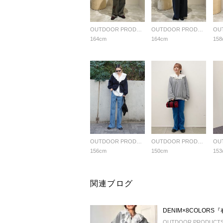
OUTDOOR PRODUCTS Usual Things
OUTDOOR PRODUCTS Usual Things
164cm
164cm
158
OUTDOOR PRODUCTS Usual Things
OUTDOOR PRODUCTS Usual Things
156cm
150cm
153
関連ブログ
DENIM×8COLOR
OUTDOOR PRODUCTS U