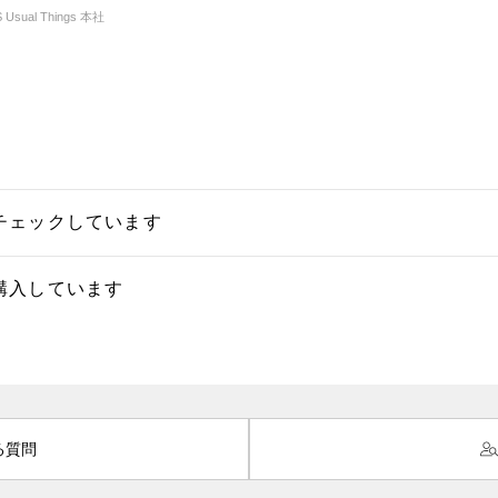
sual Things 本社
チェックしています
購入しています
る質問