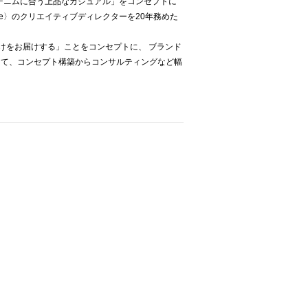
「デニムに合う上品なカジュアル」をコンセプトに
one〉のクリエイティブディレクターを20年務めた
だけをお届けする」ことをコンセプトに、 ブランド
して、コンセプト構築からコンサルティングなど幅