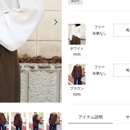
返品可
Next
フリー
再
在庫なし
ホワイト
(010)
フリー
再
在庫なし
ブラウン
(020)
アイテム説明
サ