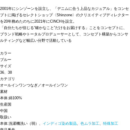
2001年にシンゾーンを設立し、「デニムに合う上品なカジュアル」をコンセ
プトに掲げるセレクトショップ〈Shinzone〉のクリエイティブディレクター
を20年務めたのちに2021年にCINCHを設立。
「自分たちが信じる“確かなこと”だけをお届けする」ことをコンセプトに、
ブランド戦略やトータルプロデューサーとして、コンセプト構築からコンサ
ルティングなど幅広い分野で活動している
カラー
ブルー
サイズ
36、38
カテゴリ
オールインワン
つなぎ／オールインワン
素材
本体:綿100%
生産国
中国
取扱い
本体:洗濯機洗い（弱）、
インディゴ染め製品
、
色ムラ加工
、
特殊加工
商品番号