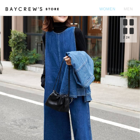
WOMEN
MEN
カ
2
24