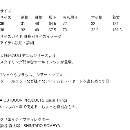
サイズ
サイズ
肩幅
身幅
股下
もも周り
すそ幅
着丈
36
31
48
64.5
72
32
134
38
32
49
67.5
73
32.5
139.5
サイズガイド
身長別サイズイメージ
アイテム説明・詳細
大好評のULTデニムシリーズより
スタイリング簡単なオールインワンが登場。
Tシャツやブラウス、シアートップス
タートルニットなど様々なアイテムとレイヤードを楽しめます◎
■ OUTDOOR PRODUCTS Usual Things
いつもの日常で使える、ちょっと特別なもの。
クリエイティブディレクター
染谷 真太郎 - SHINTARO SOMEYA