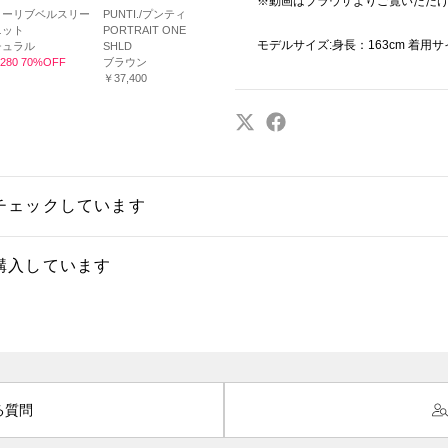
※動画はブラウザよりご覧いただ
ローリブベルスリー
PUNTI./プンティ
ニット
PORTRAIT ONE
モデルサイズ:身長：163cm 着用サ
チュラル
SHLD
280 70%OFF
ブラウン
￥37,400
チェックしています
購入しています
る質問