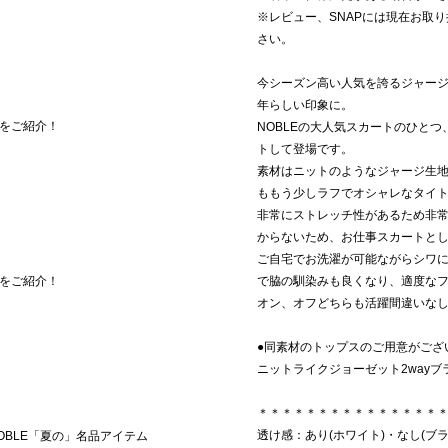
※レビュー、SNAPには現在お取
さい。
今シーズン高い人気を誇るジャー
年らしい印象に。
をご紹介！
NOBLEの大人気スカートのひと
トして登場です。
素材はニットのようなジャージ生
ももう少しラフでオシャレなタイ
非常にストレッチ性があるため非
からないため、お仕事スカートと
ご自宅でお洗濯が可能ながらシワ
をご紹介！
で脇の馴染みも良くなり、適度な
オン、オフどちらも活躍間違いな
●同素材のトップスのご用意がござ
ニットライクジョーゼット2wayブラウス
＊＊＊＊＊＊＊＊＊＊＊＊＊＊＊
透け感：あり(ホワイト)・なし(ブ
OBLE「夏の」名品アイテム