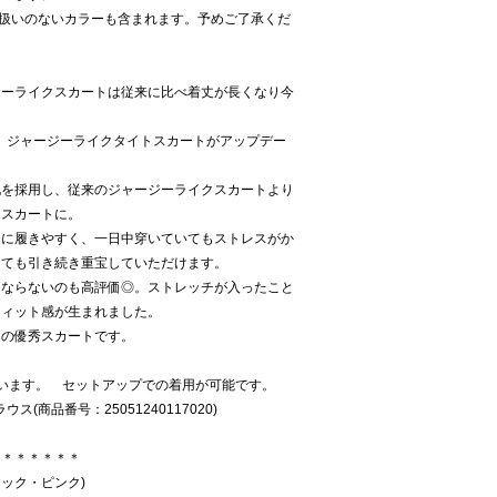
り扱いのないカラーも含まれます。予めご了承くだ
ジーライクスカートは従来に比べ着丈が長くなり今
つ、ジャージーライクタイトスカートがアップデー
地を採用し、従来のジャージーライクスカートより
トスカートに。
常に履きやすく、一日中穿いていてもストレスがか
しても引き続き重宝していただけます。
にならないのも高評価◎。ストレッチが入ったこと
フィット感が生まれました。
しの優秀スカートです。
います。 セットアップでの着用が可能です。
(商品番号：25051240117020)
＊＊＊＊＊＊＊
ラック・ピンク)