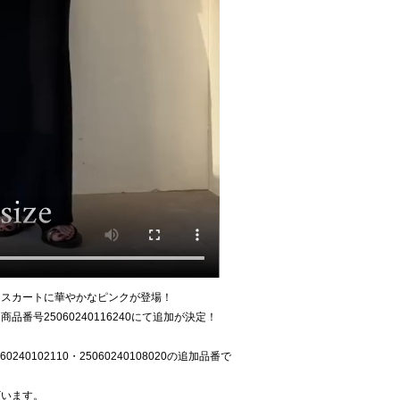
トスカートに華やかなピンクが登場！
番号25060240116240にて追加が決定！
60240102110・25060240108020の追加品番で
ざいます。