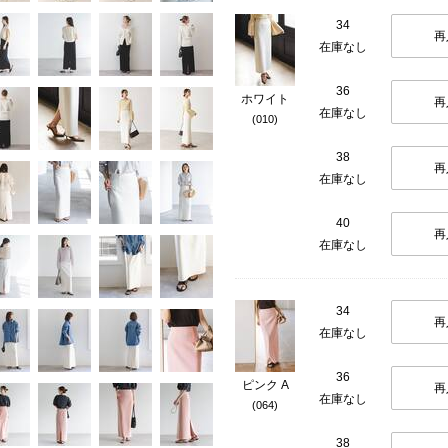
34
再
在庫なし
36
ホワイト
再
在庫なし
(010)
38
再
在庫なし
40
再
在庫なし
34
再
在庫なし
36
ピンク A
再
在庫なし
(064)
38