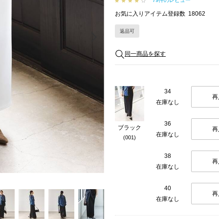
79件のレビュー
お気に入りアイテム登録数
18062
返品可
Next
同一商品を探す
34
再
在庫なし
36
ブラック
再
在庫なし
(001)
38
再
在庫なし
40
再
在庫なし