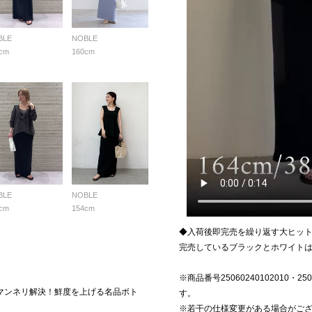
BLE
NOBLE
cm
160cm
BLE
NOBLE
cm
154cm
◆入荷後即完売を繰り返す大ヒッ
完売しているブラックとホワイトは商品
※商品番号25060240102010・250
マンネリ解決！鮮度を上げる名品ボト
す。
※若干の仕様変更がある場合がご