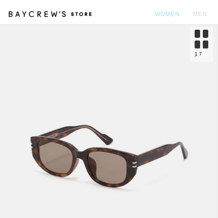
WOMEN
MEN
カ
1
7