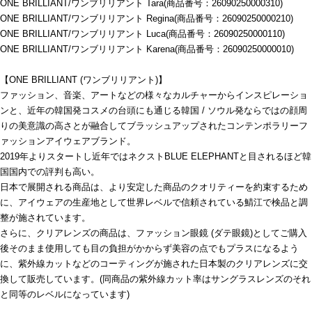
ONE BRILLIANT/ワンブリリアント Tara(商品番号：26090250000310)
ONE BRILLIANT/ワンブリリアント Regina(商品番号：26090250000210)
ONE BRILLIANT/ワンブリリアント Luca(商品番号：26090250000110)
ONE BRILLIANT/ワンブリリアント Karena(商品番号：26090250000010)
【ONE BRILLIANT (ワンブリリアント)】
ファッション、音楽、アートなどの様々なカルチャーからインスピレーショ
ンと、近年の韓国発コスメの台頭にも通じる韓国 / ソウル発ならではの顔周
りの美意識の高さとが融合してブラッシュアップされたコンテンポラリーフ
ァッションアイウェアブランド。
2019年よりスタートし近年ではネクストBLUE ELEPHANTと目されるほど韓
国国内での評判も高い。
日本で展開される商品は、より安定した商品のクオリティーを約束するため
に、アイウェアの生産地として世界レベルで信頼されている鯖江で検品と調
整が施されています。
さらに、クリアレンズの商品は、ファッション眼鏡 (ダテ眼鏡)としてご購入
後そのまま使用しても目の負担がかからず美容の点でもプラスになるよう
に、紫外線カットなどのコーティングが施された日本製のクリアレンズに交
換して販売しています。(同商品の紫外線カット率はサングラスレンズのそれ
と同等のレベルになっています)