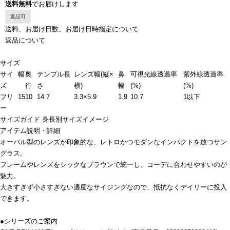
送料無料
でお届けします
返品可
送料、お届け日数、お届け日時指定について
返品について
サイズ
サイ
幅
奥
テンプル長
レンズ幅(縦×
鼻
可視光線透過率
紫外線透過率
ズ
行
さ
横)
幅
(%)
(%)
フリ
15
10
14.7
3.3×5.9
1.9
10.7
1以下
ー
サイズガイド
身長別サイズイメージ
アイテム説明・詳細
オーバル型のレンズが印象的な、レトロかつモダンなインパクトを放つサン
グラス。
フレームやレンズをシックなブラウンで統一し、コーデに合わせやすいのが
魅力。
大きすぎず小さすぎない適度なサイジングなので、抵抗なくデイリーに投入
できます。
●シリーズのご案内