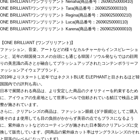
ONE BRILLIANT/ワンブリリアント Neriaha(商品番号：26090250000410)
ONE BRILLIANT/ワンブリリアント Tara(商品番号：26090250000310)
ONE BRILLIANT/ワンブリリアント Regina(商品番号：26090250000210)
ONE BRILLIANT/ワンブリリアント Luca(商品番号：26090250000110)
ONE BRILLIANT/ワンブリリアント Karena(商品番号：26090250000010)
【ONE BRILLIANT (ワンブリリアント)】
ファッション、音楽、アートなどの様々なカルチャーからインスピレーショ
ンと、近年の韓国発コスメの台頭にも通じる韓国 / ソウル発ならではの顔周
りの美意識の高さとが融合してブラッシュアップされたコンテンポラリーフ
ァッションアイウェアブランド。
2019年よりスタートし近年ではネクストBLUE ELEPHANTと目されるほど韓
国国内での評判も高い。
日本で展開される商品は、より安定した商品のクオリティーを約束するため
に、アイウェアの生産地として世界レベルで信頼されている鯖江で検品と調
整が施されています。
さらに、クリアレンズの商品は、ファッション眼鏡 (ダテ眼鏡)としてご購入
後そのまま使用しても目の負担がかからず美容の点でもプラスになるよう
に、紫外線カットなどのコーティングが施された日本製のクリアレンズに交
換して販売しています。(同商品の紫外線カット率はサングラスレンズのそれ
と同等のレベルになっています)