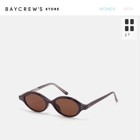
WOMEN
MEN
カ
1
7