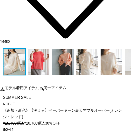
14493
モデル着用アイテム
同一アイテム
SUMMER SALE
NOBLE
《追加・新色》【洗える】ペーパーヤーン裏天竺プルオーバー(オレン
ジ・レッド)
¥
15,400
税込
¥
10,780
税込
30%OFF
(
53件
)