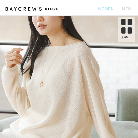
WOMEN
MEN
カ
1
45