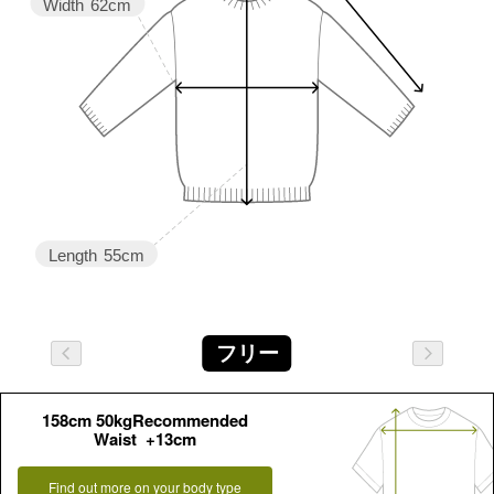
Width
62cm
Length
55cm
フリー
158cm 50kgRecommended
Waist +13cm
Find out more on your body type