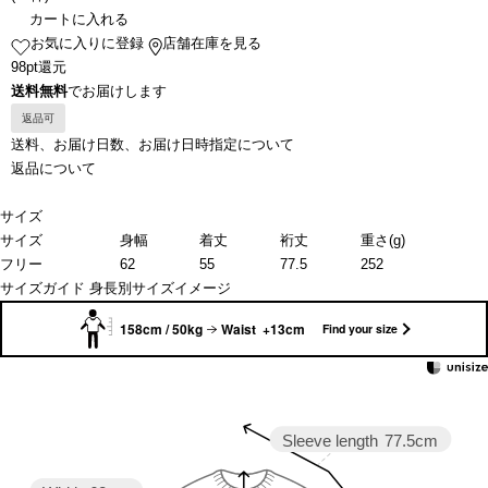
カートに入れる
お気に入りに登録
店舗在庫を見る
98pt還元
送料無料
でお届けします
返品可
送料、お届け日数、お届け日時指定について
返品について
サイズ
サイズ
身幅
着丈
裄丈
重さ(g)
フリー
62
55
77.5
252
サイズガイド
身長別サイズイメージ
158cm / 50kg
Waist +13cm
Find your size
Sleeve length
77.5cm