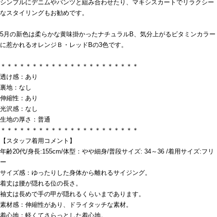
シンプルにデニムやパンツと組み合わせたり、マキシスカートでリラクシー
なスタイリングもお勧めです。
5月の新色は柔らかな黄味掛かったナチュラルB、気分上がるビタミンカラー
に惹かれるオレンジＢ・レッドBの3色です。
＊＊＊＊＊＊＊＊＊＊＊＊＊＊＊＊＊＊＊＊＊＊
透け感：あり
裏地：なし
伸縮性：あり
光沢感：なし
生地の厚さ：普通
＊＊＊＊＊＊＊＊＊＊＊＊＊＊＊＊＊＊＊＊＊＊
【スタッフ着用コメント】
年齢20代/身長:155cm/体型：やや細身/普段サイズ: 34～36 /着用サイズ:フリ
ー
サイズ感：ゆったりした身体から離れるサイジング。
着丈は腰が隠れる位の長さ。
袖丈は長めで手の甲が隠れるくらいまであります。
素材感：伸縮性があり、ドライタッチな素材。
着心地：軽くてさらっとした着心地。