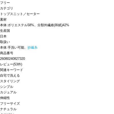
フリー
カテゴリ
トップス
ニット／セーター
素材
本体:ポリエステル58%、分類外繊維(和紙)42%
生産国
日本
取扱い
本体:手洗い可能、
抄繊糸
商品番号
26080240827320
レビュー
(
53
件)
関連キーワード
自宅で洗える
スタイリング
シンプル
カジュアル
伸縮性
フリーサイズ
ナチュラル