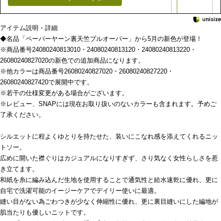
アイテム説明・詳細
◆名品「ペーパーヤーン裏天竺プルオーバー」から5月の新色が登場！
※商品番号24080240813010・24080240813120・24080240813220・
26080240827020の新色での追加商品になります。
※他カラーは商品番号26080240827020・26080240827220・
26080240827420で展開中です。
※若干の仕様変更がある場合がございます。
※レビュー、SNAPには現在お取り扱いのないカラーも含まれます。予めご
了承ください。
シルエットに程よくゆとりを持たせた、装いにこなれ感を添えてくれるニッ
トソー。
広めに開いた襟ぐりはカジュアルになりすぎず、さり気なく女性らしさを惹
き立てます。
和紙を糸に編み込んだ生地を使用することで通気性と給水速乾に優れ、更に
自宅で洗濯可能のイージーケアでデイリー使いに最適。
縫い目がない為ごわつきが少なく伸縮性に優れ、更に裏目縫いにした編地が
肌当たりも優しいニットです。