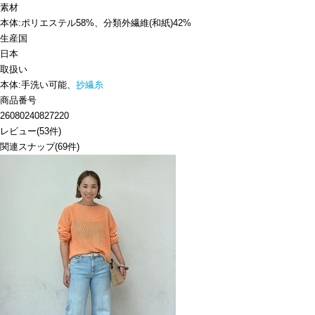
素材
本体:ポリエステル58%、分類外繊維(和紙)42%
生産国
日本
取扱い
本体:手洗い可能、
抄繊糸
商品番号
26080240827220
レビュー
(
53
件)
関連スナップ
(69件)