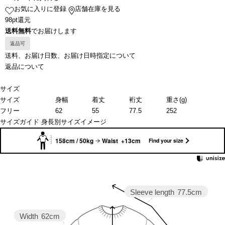
お気に入りに登録
店舗在庫を見る
98pt還元
送料無料
でお届けします
返品可
送料、お届け日数、お届け日時指定について
返品について
サイズ
サイズ
身幅
着丈
裄丈
重さ(g)
フリー
62
55
77.5
252
サイズガイド
身長別サイズイメージ
158cm / 50kg
Waist +13cm
Find your size
Sleeve length
77.5cm
Width
62cm