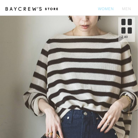
WOMEN
MEN
カ
2
40