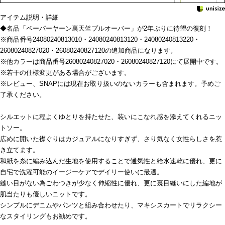
アイテム説明・詳細
◆名品「ペーパーヤーン裏天竺プルオーバー」が2年ぶりに待望の復刻！
※商品番号24080240813010・24080240813120・24080240813220・
26080240827020・26080240827120の追加商品になります。
※他カラーは商品番号26080240827020・26080240827120にて展開中です。
※若干の仕様変更がある場合がございます。
※レビュー、SNAPには現在お取り扱いのないカラーも含まれます。予めご
了承ください。
シルエットに程よくゆとりを持たせた、装いにこなれ感を添えてくれるニッ
トソー。
広めに開いた襟ぐりはカジュアルになりすぎず、さり気なく女性らしさを惹
き立てます。
和紙を糸に編み込んだ生地を使用することで通気性と給水速乾に優れ、更に
自宅で洗濯可能のイージーケアでデイリー使いに最適。
縫い目がない為ごわつきが少なく伸縮性に優れ、更に裏目縫いにした編地が
肌当たりも優しいニットです。
シンプルにデニムやパンツと組み合わせたり、マキシスカートでリラクシー
なスタイリングもお勧めです。