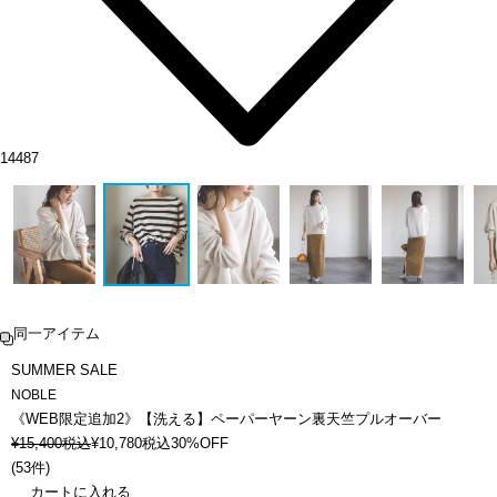
14487
同一アイテム
SUMMER SALE
NOBLE
《WEB限定追加2》【洗える】ペーパーヤーン裏天竺プルオーバー
¥
15,400
税込
¥
10,780
税込
30%OFF
(
53件
)
カートに入れる