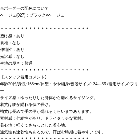
※ボーダーの配色について
ベージュ(027)：ブラック×ベージュ
＊＊＊＊＊＊＊＊＊＊＊＊＊＊＊＊＊＊＊＊＊＊
透け感：あり
裏地：なし
伸縮性：あり
光沢感：なし
生地の厚さ：普通
＊＊＊＊＊＊＊＊＊＊＊＊＊＊＊＊＊＊＊＊＊＊
【スタッフ着用コメント】
年齢20代/身長:155cm/体型：やや細身/普段サイズ: 34～36 /着用サイズ:フリ
ー
サイズ感：ゆったりした身体から離れるサイジング。
着丈は腰が隠れる位の長さ。
袖丈は長めで手の甲が隠れるくらいまであります。
素材感：伸縮性があり、ドライタッチな素材。
着心地：軽くてさらっとした着心地。
通気性も速乾性もあるので、汗ばむ時期に着やすいです。
＊＊＊＊＊＊＊＊＊＊＊＊＊＊＊＊＊＊＊＊＊＊