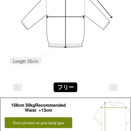
Length
55cm
フリー
158cm 50kgRecommended
Waist +13cm
Find out more on your body type