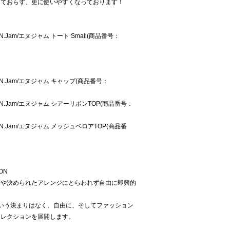
けておらず、更に使いやすくなっております！
.Jam/エヌジャム トート Small(商品番号：
N.Jam/エヌジャム キャップ(商品番号：
N.Jam/エヌジャム シアーリボンTOP(商品番号：
N.Jam/エヌジャム メッシュベロアTOP(商品番
ON
譜や決められたアレンジにとらわれず自由に即興的
"という決まりはなく、自由に、そしてファッション
コレクションを展開します。