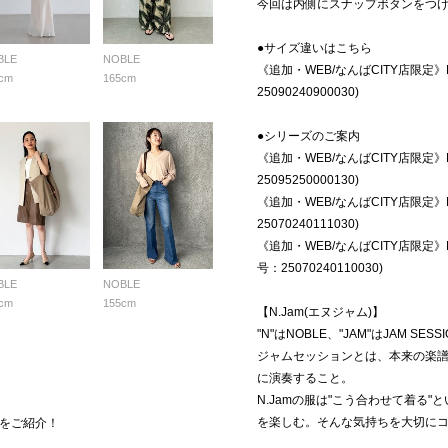
今回は内側にスナップボタンをつ
●サイズ違いはこちら
BLE
NOBLE
《追加・WEB/なんばCITY店限定》N
cm
165cm
25090240900030)
●シリーズのご案内
《追加・WEB/なんばCITY店限定》
25095250000130)
《追加・WEB/なんばCITY店限定》
25070240111030)
《追加・WEB/なんばCITY店限定》
号：25070240110030)
BLE
NOBLE
cm
155cm
【N.Jam(エヌジャム)】
"N"はNOBLE、"JAM"はJAM SESSI
ジャムセッションとは、本来の楽
に演奏すること。
N.Jamの服は"こう合わせて着る
を楽しむ。そんな気持ちを大切に
をご紹介！