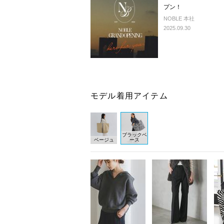
プン！
NOBLE 本社
2025.09.30
モデル着用アイテム
ブラックベ
ベージュ
ース