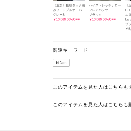
《追加》接結タック編
ハイストレッチナロー
《追
みフードプルオーバー
フレアパンツ
CI
グレーB
ブラック
エヌ
￥13,860 30%OFF
￥13,860 30%OFF
Lar
ブ
￥5,
関連キーワード
N.Jam
このアイテムを見た人はこちらも
このアイテムを見た人はこちらも