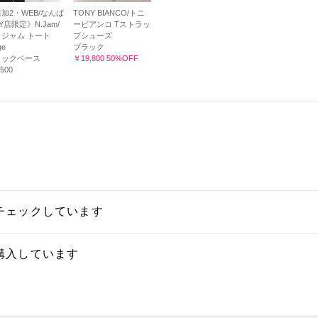
加2・WEB/なんば
TONY BIANCO/トニ
TY店限定》N.Jam/
ービアンコ Tストラッ
ジャム トート
プシューズ
ge
ブラック
ラックベース
￥19,800 50%OFF
500
チェックしています
購入しています