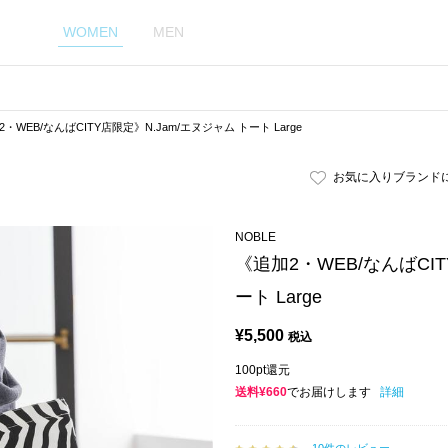
WOMEN
MEN
・WEB/なんばCITY店限定》N.Jam/エヌジャム トート Large
お気に入りブランド
NOBLE
《追加2・WEB/なんばCIT
ート Large
¥
5,500
税込
100pt還元
送料¥660
でお届けします
詳細