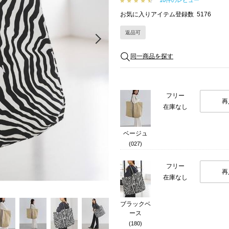
10件のレビュー
お気に入りアイテム登録数
5176
返品可
Next
同一商品を探す
フリー
再
在庫なし
ベージュ
(027)
フリー
再
在庫なし
ブラックベ
ース
(180)