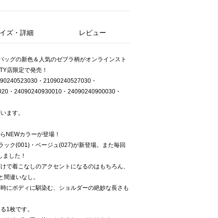
イズ・詳細
レビュー
ナルバッグの新色＆人気のゼブラ柄がオンラインスト
ITY店限定で発売！
0240523030・21090240527030・
020・24090240930010・24090240900030・
。
ざいます。
からNEWカラーが登場！
ク(001)・ベージュ(027)が新登場。また毎回
たしました！
だけで着こなしのアクセントになるのはもちろん、
と間違いなし。
た時にボディに馴染む、ショルダーの絶妙な長さも
なる1枚です。