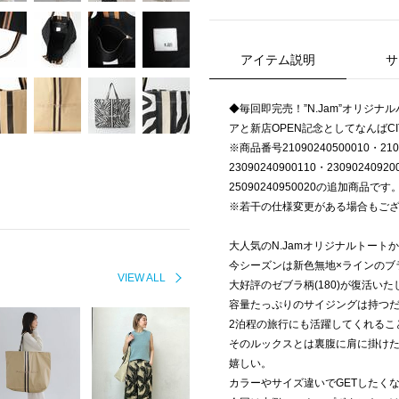
アイテム説明
サ
◆毎回即完売！”N.Jam”オリジ
アと新店OPEN記念としてなんばC
※商品番号21090240500010・2109
23090240900110・23090240920
25090240950020の追加商品です
※若干の仕様変更がある場合もご
大人気のN.Jamオリジナルトート
今シーズンは新色無地×ラインのブラッ
VIEW ALL
大好評のゼブラ柄(180)が復活い
容量たっぷりのサイジングは持つ
2泊程の旅行にも活躍してくれるこ
そのルックスとは裏腹に肩に掛け
嬉しい。
カラーやサイズ違いでGETしたく