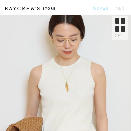
WOMEN
MEN
カ
1
28