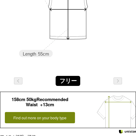
Length
55cm
フリー
158cm 50kgRecommended
Waist +13cm
Find out more on your body type