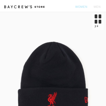
WOMEN
MEN
カ
3
9