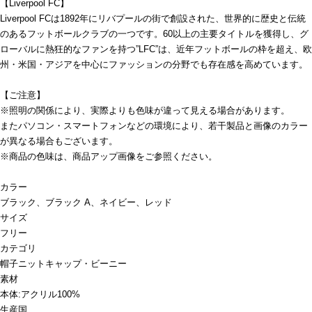
【Liverpool FC】
Liverpool FCは1892年にリバプールの街で創設された、世界的に歴史と伝統
のあるフットボールクラブの一つです。60以上の主要タイトルを獲得し、グ
ローバルに熱狂的なファンを持つ”LFC”は、近年フットボールの枠を超え、欧
州・米国・アジアを中心にファッションの分野でも存在感を高めています。
【ご注意】
※照明の関係により、実際よりも色味が違って見える場合があります。
またパソコン・スマートフォンなどの環境により、若干製品と画像のカラー
が異なる場合もございます。
※商品の色味は、商品アップ画像をご参照ください。
カラー
ブラック、ブラック A、ネイビー、レッド
サイズ
フリー
カテゴリ
帽子
ニットキャップ・ビーニー
素材
本体:アクリル100%
生産国