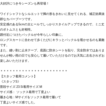
大好評につき今シーズンも再登場！
ワイドシャフトなシルエットで脚の形をきれいに見せてくれる、補正効果抜
群なカバーブーツです。
安定感のある5cmの太ヒールでしっかりスタイルアップできるので、ミニ丈
のボトムスとも好相性。
踵付近につけたバックルが今年らしい印象に。
ロングスカートに合わせて歩くたびにキラッとバックルを覗かせるのも素敵
です。
また、縫い割に止水テープ、底面に防水シートを貼り、完全防水ではありま
せんが軽い雨の日でも安心して履いていただけるのでお天気に左右されずお
楽しみいただけます。
＊＊＊＊＊＊＊＊＊＊＊＊＊＊＊＊＊＊＊＊＊＊
【スタッフ着用コメント】
《スタッフS》
普段サイズ:23.5/着用サイズ:M
サイズ感： ソックス着用で丁度よい
履き心地：Mサイズをソックス着用で履いて
丁度よいサイズ感でした。