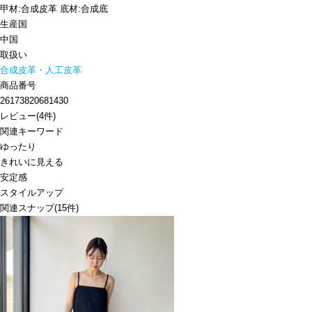
甲材:合成皮革 底材:合成底
生産国
中国
取扱い
合成皮革・人工皮革
商品番号
26173820681430
レビュー
(
4
件)
関連キーワード
ゆったり
きれいに見える
安定感
スタイルアップ
関連スナップ
(15件)