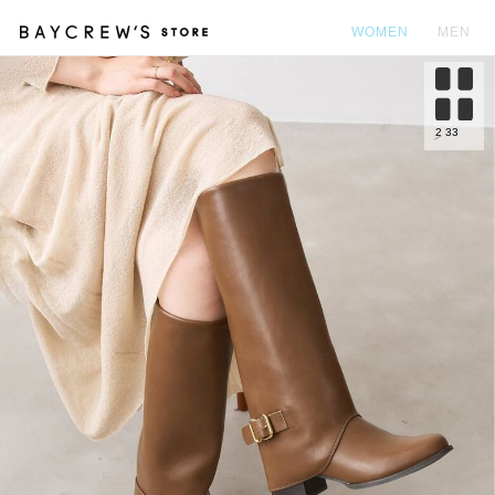
WOMEN
MEN
カ
2
33