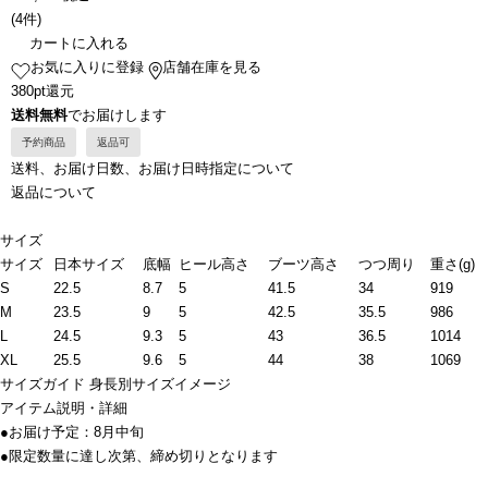
(
4件
)
カートに入れる
お気に入りに登録
店舗在庫を見る
380pt還元
送料無料
でお届けします
予約商品
返品可
送料、お届け日数、お届け日時指定について
返品について
サイズ
サイズ
日本サイズ
底幅
ヒール高さ
ブーツ高さ
つつ周り
重さ(g)
S
22.5
8.7
5
41.5
34
919
M
23.5
9
5
42.5
35.5
986
L
24.5
9.3
5
43
36.5
1014
XL
25.5
9.6
5
44
38
1069
サイズガイド
身長別サイズイメージ
アイテム説明・詳細
●お届け予定：8月中旬
●限定数量に達し次第、締め切りとなります