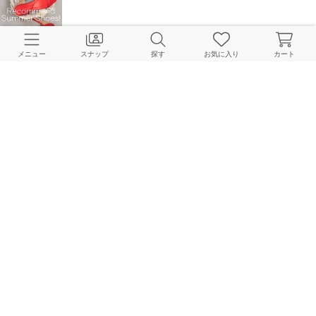
【Recommend summer shoes】instaLIVEご紹介アイテム！
メニュー
スナップ
探す
お気に入り
カート
LE TALON 本社
2026.06.09
LE TALON&GRISE｜【予約10％OFF】対象アイテムをまとめてチェック！
LE TALON Online Store
2026.06.09
【LE TALON】先週の通常&予約人気アイテムランキング
LE TALON Online Store
2026.02.02