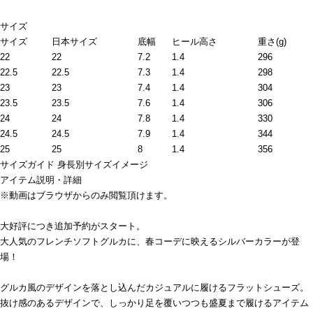
サイズ
サイズ
日本サイズ
底幅
ヒール高さ
重さ(g)
22
22
7.2
1.4
296
22.5
22.5
7.3
1.4
298
23
23
7.4
1.4
304
23.5
23.5
7.6
1.4
306
24
24
7.8
1.4
330
24.5
24.5
7.9
1.4
344
25
25
8
1.4
356
サイズガイド
身長別サイズイメージ
アイテム説明・詳細
※動画はブラウザからのみ閲覧頂けます。
大好評につき追加予約がスタート。
大人気のフレンチソフトグルカに、春コーデに映えるシルバーカラーが登
場！
グルカ風のデザインを落とし込んだカジュアルに履けるフラットシューズ。
抜け感のあるデザインで、しっかり足を覆いつつも盛夏まで履けるアイテム