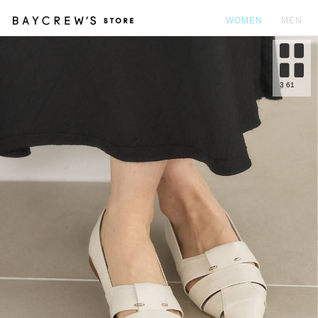
WOMEN
MEN
カ
3
61