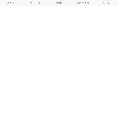
【Recommend Summer shoes】instaLIVEご紹介アイテム！
メニュー
スナップ
探す
お気に入り
カート
LE TALON 本社
2026.07.19
LE TALON｜夏の通勤をおしゃれに快適に！涼し気パンプス＆フラット
LE TALON Online Store
2026.07.15
【LE TALON＆GRISE】先週の通常販売人気アイテムランキング
LE TALON Online Store
2026.07.13