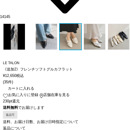
14145
LE TALON
《追加2》フレンチソフトグルカフラット
¥
12,650
税込
(
35件
)
カートに入れる
お気に入りに登録
店舗在庫を見る
230pt還元
送料無料
でお届けします
返品可
送料、お届け日数、お届け日時指定について
返品について