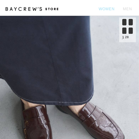
WOMEN
MEN
カ
1
28