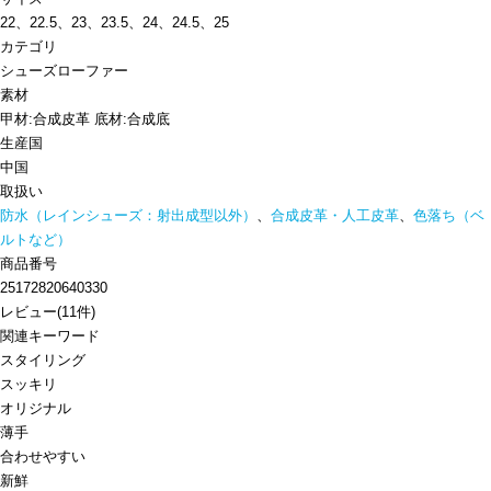
22、22.5、23、23.5、24、24.5、25
カテゴリ
シューズ
ローファー
素材
甲材:合成皮革 底材:合成底
生産国
中国
取扱い
防水（レインシューズ：射出成型以外）
、
合成皮革・人工皮革
、
色落ち（ベ
ルトなど）
商品番号
25172820640330
レビュー
(
11
件)
関連キーワード
スタイリング
スッキリ
オリジナル
薄手
合わせやすい
新鮮