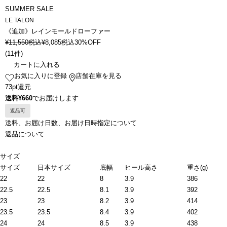
SUMMER SALE
LE TALON
《追加》レインモールドローファー
¥
11,550
税込
¥
8,085
税込
30%OFF
(
11件
)
カートに入れる
お気に入りに登録
店舗在庫を見る
73pt還元
送料¥660
でお届けします
返品可
送料、お届け日数、お届け日時指定について
返品について
サイズ
サイズ
日本サイズ
底幅
ヒール高さ
重さ(g)
22
22
8
3.9
386
22.5
22.5
8.1
3.9
392
23
23
8.2
3.9
414
23.5
23.5
8.4
3.9
402
24
24
8.5
3.9
438