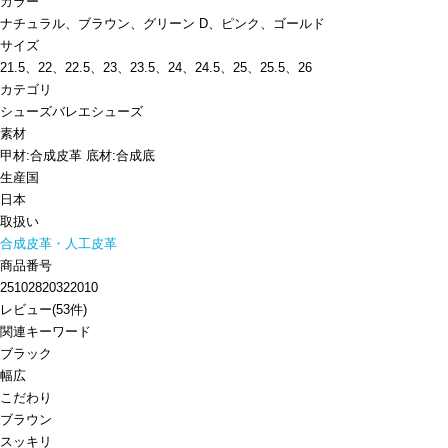
カラー
ナチュラル、ブラウン、グリーン D、ピンク、ゴールド
サイズ
21.5、22、22.5、23、23.5、24、24.5、25、25.5、26
カテゴリ
シューズ
バレエシューズ
素材
甲材:合成皮革 底材:合成底
生産国
日本
取扱い
合成皮革・人工皮革
商品番号
25102820322010
レビュー
(
53
件)
関連キーワード
ブラック
幅広
こだわり
ブラウン
スッキリ