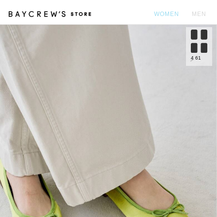
WOMEN
MEN
カ
4
61