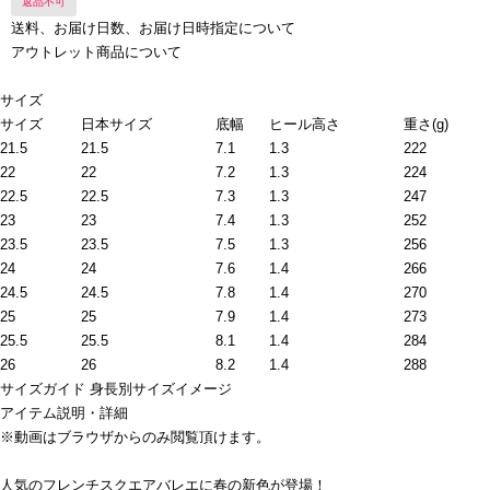
返品不可
送料、お届け日数、お届け日時指定について
アウトレット商品について
サイズ
サイズ
日本サイズ
底幅
ヒール高さ
重さ(g)
21.5
21.5
7.1
1.3
222
22
22
7.2
1.3
224
22.5
22.5
7.3
1.3
247
23
23
7.4
1.3
252
23.5
23.5
7.5
1.3
256
24
24
7.6
1.4
266
24.5
24.5
7.8
1.4
270
25
25
7.9
1.4
273
25.5
25.5
8.1
1.4
284
26
26
8.2
1.4
288
サイズガイド
身長別サイズイメージ
アイテム説明・詳細
※動画はブラウザからのみ閲覧頂けます。
人気のフレンチスクエアバレエに春の新色が登場！