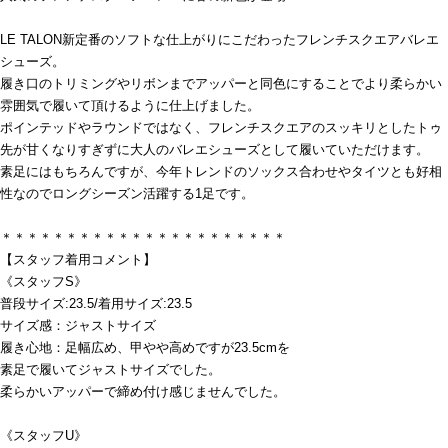
LE TALON新定番のソフトな仕上がりにこだわったフレンチスクエアバレエ
シューズ。
履き口のトリミングやリボンまでアッパーと同色にすることでより柔らかい
雰囲気で履いて頂けるように仕上げました。
ポインテッドやラウンドではなく、フレンチスクエアのスッキリとしたトゥ
先が甘くなりすぎずに大人のバレエシューズとして履いていただけます。
素足にはもちろんですが、今年トレンドのソックス合わせやタイツとも好相
性なのでロングシーズン活躍する1足です。
＊＊＊＊＊＊＊＊＊＊＊＊＊＊＊＊＊＊＊＊＊＊
【スタッフ着用コメント】
《スタッフS》
普段サイズ:23.5/着用サイズ:23.5
サイズ感：ジャストサイズ
履き心地：足幅広め、甲やや高めですが23.5cmを
素足で履いてジャストサイズでした。
柔らかいアッパーで締め付け感じませんでした。
《スタッフU》