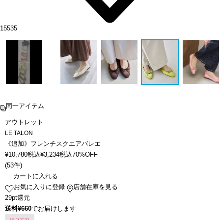
15535
同一アイテム
アウトレット
LE TALON
《追加》フレンチスクエアバレエ
¥
10,780
税込
¥
3,234
税込
70%OFF
(
53件
)
カートに入れる
お気に入りに登録
店舗在庫を見る
29pt還元
送料¥660
でお届けします