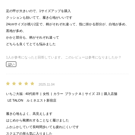
足の甲が大きいので、1サイズアップを購入
クッションも効いてて、履き心地がいいです
24cmサイズが残り2足で、柄がそれぞれ違って、指に掛かる部分が、白地が多め、
黒地が多め、
かかと部分も、柄がそれぞれ違って
どちらも良くてとても悩みました
1
人が参考になったと回答しています。
このレビューは参考になりましたか？
はい
2025.11.04
いちご大福
40代前半
女性
カラー
ブラック A
サイズ
23
購入店舗
LE TALON ルミネエスト新宿店
履き心地もよく、高見えします
はじめから靴擦れすることなく履けました
ふかふかしていて長時間歩いても疲れにくいです
スクエアの形も気に入りました