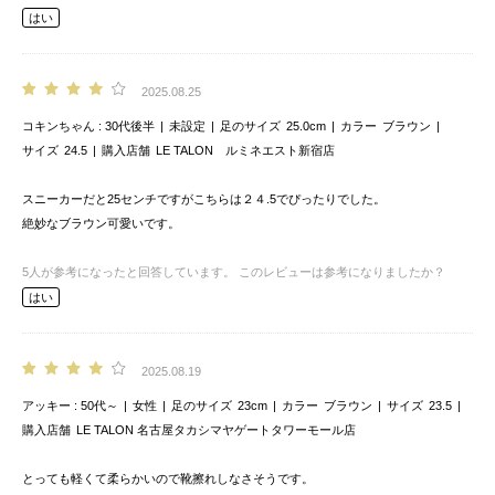
はい
2025.08.25
コキンちゃん
30代後半
未設定
足のサイズ
25.0cm
カラー
ブラウン
サイズ
24.5
購入店舗
LE TALON ルミネエスト新宿店
スニーカーだと25センチですがこちらは２４.5でぴったりでした。
絶妙なブラウン可愛いです。
5
人が参考になったと回答しています。
このレビューは参考になりましたか？
はい
2025.08.19
アッキー
50代～
女性
足のサイズ
23cm
カラー
ブラウン
サイズ
23.5
購入店舗
LE TALON 名古屋タカシマヤゲートタワーモール店
とっても軽くて柔らかいので靴擦れしなさそうです。