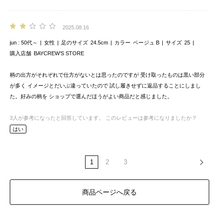
2025.08.16
jun
50代～
女性
足のサイズ
24.5cm
カラー
ベージュ B
サイズ
25
購入店舗
BAYCREW’S STORE
柄の出方がそれぞれで仕方がないとは思ったのですが 受け取ったものは黒い部分
が多く イメージとだいぶ違っていたので 試し履きせずに返品することにしまし
た。好みの柄を ショップで選んだほうがよい商品だと感じました。
3
人が参考になったと回答しています。
このレビューは参考になりましたか？
はい
1
2
3
商品ページへ戻る