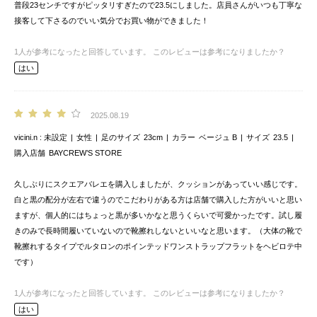
普段23センチですがピッタリすぎたので23.5にしました。店員さんがいつも丁寧な
接客して下さるのでいい気分でお買い物ができました！
1
人が参考になったと回答しています。
このレビューは参考になりましたか？
はい
2025.08.19
vicini.n
未設定
女性
足のサイズ
23cm
カラー
ベージュ B
サイズ
23.5
購入店舗
BAYCREW’S STORE
久しぶりにスクエアバレエを購入しましたが、クッションがあっていい感じです。
白と黒の配分が左右で違うのでこだわりがある方は店舗で購入した方がいいと思い
ますが、個人的にはちょっと黒が多いかなと思うくらいで可愛かったです。試し履
きのみで長時間履いていないので靴擦れしないといいなと思います。（大体の靴で
靴擦れするタイプでルタロンのポインテッドワンストラップフラットをヘビロテ中
です）
1
人が参考になったと回答しています。
このレビューは参考になりましたか？
はい