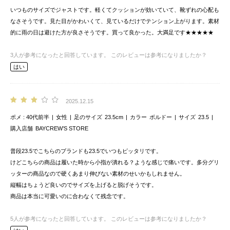
いつものサイズでジャストです。軽くてクッションが効いていて、靴ずれの心配も
なさそうです。見た目がかわいくて、見ているだけでテンション上がります。素材
的に雨の日は避けた方が良さそうです。買って良かった。大満足です★★★★★
3
人が参考になったと回答しています。
このレビューは参考になりましたか？
はい
2025.12.15
ポメ
40代前半
女性
足のサイズ
23.5cm
カラー
ボルドー
サイズ
23.5
購入店舗
BAYCREW’S STORE
普段23.5でこちらのブランドも23.5でいつもピッタリです。
けどこちらの商品は履いた時から小指が潰れる？ような感じで痛いです。多分グリ
ッターの商品なので硬くあまり伸びない素材のせいかもしれません。
縦幅はちょうど良いのでサイズを上げると脱げそうです。
商品は本当に可愛いのに合わなくて残念です。
5
人が参考になったと回答しています。
このレビューは参考になりましたか？