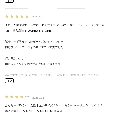
はい
2025.12.01
まちこ
40代後半
未設定
足のサイズ
25.0cm
カラー
ベージュ B
サイズ
25
購入店舗
BAYCREW’S STORE
試着できず不安でしたがサイズぴったりでした。
同じブランドのいつものサイズで大丈夫でした。
何よりかわいい！
雨に弱そうなのでお天気の良い日に履きます
3
人が参考になったと回答しています。
このレビューは参考になりましたか？
はい
2025.11.17
ぶっちー
50代～
女性
足のサイズ
24cm
カラー
ベージュ B
サイズ
24
購入店舗
LE TALON/LE TALON GRISE博多店