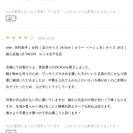
1
人が参考になったと回答しています。
このレビューは参考になりましたか？
はい
2025.10.18
shin
30代前半
女性
足のサイズ
24.5cm
カラー
ベージュ B
サイズ
24.5
購入店舗
LE TALON ルミネ北千住店
店舗にて試着のうえ、普段通りの24.5cmを購入しました。
幅が狭めな作りのため、ワンサイズ大きめを履いた方がいいと店員の方にかなり慎
重に確認いただきましたが、中敷を入れてもかかとのパカパカ感が歩くのに支障が
出そうだったため、上げずにトライしています。
何度か沢山歩かない日に履いていますが、確かに右足の小指が当たって痛くなりま
すが、生地が柔らかく伸びることと靴擦れ防止テープを貼れば歩けます。
痛さより可愛さが勝つので沢山履こうと思います！
3
人が参考になったと回答しています。
このレビューは参考になりましたか？
はい