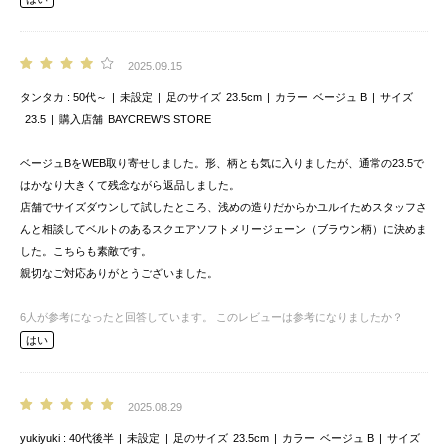
2025.09.15
タンタカ
50代～
未設定
足のサイズ
23.5cm
カラー
ベージュ B
サイズ
23.5
購入店舗
BAYCREW’S STORE
ベージュBをWEB取り寄せしました。形、柄とも気に入りましたが、通常の23.5で
はかなり大きくて残念ながら返品しました。
店舗でサイズダウンして試したところ、浅めの造りだからかユルイためスタッフさ
んと相談してベルトのあるスクエアソフトメリージェーン（ブラウン柄）に決めま
した。こちらも素敵です。
親切なご対応ありがとうございました。
6
人が参考になったと回答しています。
このレビューは参考になりましたか？
はい
2025.08.29
yukiyuki
40代後半
未設定
足のサイズ
23.5cm
カラー
ベージュ B
サイズ