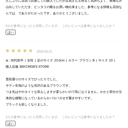
久しぶりに店頭で試着しての購入でしたが店員さんも明るく気持ちよく、候補も沢
山出していただき、ピッタリの靴をお買い物出来ました。参考になる情報も店頭な
らでは、でありがたかったです。ありがとうございました。
0
人が参考になったと回答しています。
このレビューは参考になりましたか？
はい
2026.03.21
ai
30代前半
女性
足のサイズ
23.0cm
カラー
ブラウン B
サイズ
23
購入店舗
BAYCREW’S STORE
普段通りのサイズでぴったりでした。
サテン生地のような光沢のあるブラウンです。
つま先はややタイトな気もしますが柔らかいので気になりません。かかと部分が立
体的な縫製になっているからかパカパカせず履きやすいです。
ブラックも欲しくなりました。
2
人が参考になったと回答しています。
このレビューは参考になりましたか？
はい