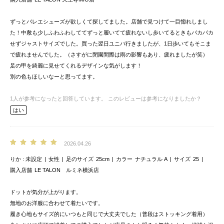
ずっとバレエシューズが欲しくて探してました。店舗で見つけて一目惚れしまし
た！中敷も少しふわふわしててずっと履いてて疲れないし歩いてるときもパカパカ
せずジャストサイズでした。買った翌日ユニバ行きましたが、1日歩いてもそこま
で疲れませんでした。（さすがに閉園間際は雨の影響もあり、疲れましたが笑）
足の甲を綺麗に見せてくれるデザインな気がします！
別の色もほしいなーと思ってます。
1
人が参考になったと回答しています。
このレビューは参考になりましたか？
はい
2026.04.26
りか
未設定
女性
足のサイズ
25cm
カラー
ナチュラル A
サイズ
25
購入店舗
LE TALON ルミネ横浜店
ドットが気分が上がります。
無地のお洋服に合わせて着たいです。
履き心地もサイズ的にいつもと同じで大丈夫でした（普段はストッキング着用）