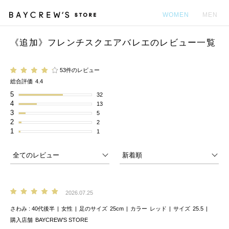
WOMEN
MEN
《追加》フレンチスクエアバレエのレビュー一覧
カ
53件のレビュー
総合評価
4.4
5
32
4
13
3
5
2
2
1
1
2026.07.25
さわみ
40代後半
女性
足のサイズ
25cm
カラー
レッド
サイズ
25.5
購入店舗
BAYCREW’S STORE