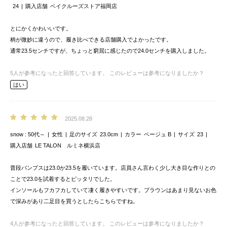
24
購入店舗
ベイクルーズストア福岡店
とにかくかわいいです。
柄が微妙に違うので、履き比べできる店舗購入でよかったです。
通常23.5センチですが、ちょっと窮屈に感じたので24.0センチを購入しました。
5
人が参考になったと回答しています。
このレビューは参考になりましたか？
はい
2025.08.28
snow
50代～
女性
足のサイズ
23.0cm
カラー
ベージュ B
サイズ
23
購入店舗
LE TALON ルミネ横浜店
普段パンプスは23.0か23.5を履いています。店員さん言わく少し大き目な作りとの
ことで23.0を試着するとピッタリでした。
インソールもフカフカしていて凄く履きやすいです。ブラウンはあまり見ないお色
で深みがあり二足目を買うとしたらこちらですね。
4
人が参考になったと回答しています。
このレビューは参考になりましたか？