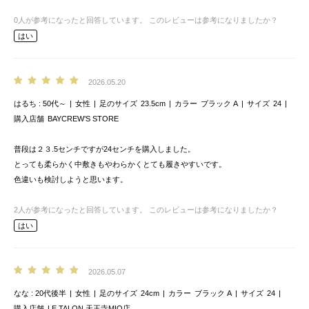
0
人が参考になったと回答しています。
このレビューは参考になりましたか？
はい
2026.05.20
はるち
50代～
女性
足のサイズ
23.5cm
カラー
ブラック A
サイズ
24
購入店舗
BAYCREW’S STORE
普段は２３.5センチですが24センチを購入しました。
とっても柔らかく中敷きもやわらかくとても履きやすいです。
色違いも検討しようと思います。
2
人が参考になったと回答しています。
このレビューは参考になりましたか？
はい
2026.05.07
なな
20代後半
女性
足のサイズ
24cm
カラー
ブラック A
サイズ
24
購入店舗
LE TALON 天王寺MIO店