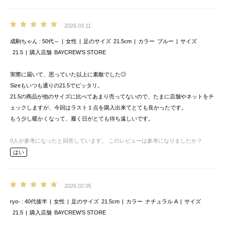
2026.03.11
成駒ちゃん
50代～
女性
足のサイズ
21.5cm
カラー
ブルー
サイズ
21.5
購入店舗
BAYCREW’S STORE
実際に届いて、思っていた以上に素敵でした◎
Sizeもいつも通りの21.5でピッタリ。
21.5の商品が他のサイズに比べてあまり売ってないので、たまに店舗やネットをチ
ェックしますが、今回はラスト１点を購入出来てとても良かったです。
もう少し暖かくなって、履く日がとても待ち遠しいです。
0
人が参考になったと回答しています。
このレビューは参考になりましたか？
はい
2026.02.05
ryo-
40代後半
女性
足のサイズ
21.5cm
カラー
ナチュラル A
サイズ
21.5
購入店舗
BAYCREW’S STORE