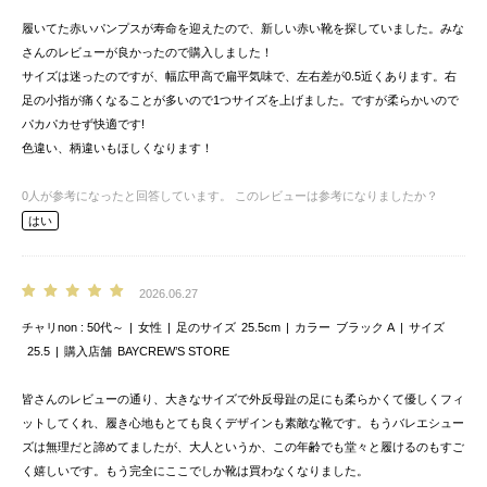
履いてた赤いパンプスが寿命を迎えたので、新しい赤い靴を探していました。みな
さんのレビューが良かったので購入しました！
サイズは迷ったのですが、幅広甲高で扁平気味で、左右差が0.5近くあります。右
足の小指が痛くなることが多いので1つサイズを上げました。ですが柔らかいので
パカパカせず快適です!
色違い、柄違いもほしくなります！
0
人が参考になったと回答しています。
このレビューは参考になりましたか？
はい
2026.06.27
チャリnon
50代～
女性
足のサイズ
25.5cm
カラー
ブラック A
サイズ
25.5
購入店舗
BAYCREW’S STORE
皆さんのレビューの通り、大きなサイズで外反母趾の足にも柔らかくて優しくフィ
ットしてくれ、履き心地もとても良くデザインも素敵な靴です。もうバレエシュー
ズは無理だと諦めてましたが、大人というか、この年齢でも堂々と履けるのもすご
く嬉しいです。もう完全にここでしか靴は買わなくなりました。