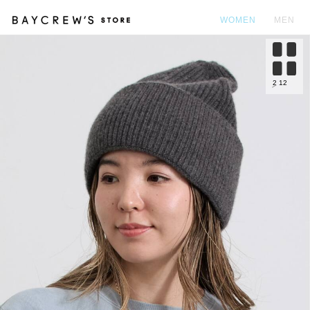
WOMEN
MEN
カ
2
12