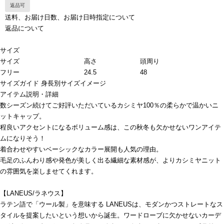
返品可
送料、お届け日数、お届け日時指定について
返品について
サイズ
サイズ
高さ
頭周り
フリー
24.5
48
サイズガイド
身長別サイズイメージ
アイテム説明・詳細
数シーズン続けてご好評いただいているカシミヤ100％の柔らかで温かいニ
ットキャップ。
程良いアクセントになるボリューム感は、この秋冬も欠かせないワンアイテ
ムになりそう！
着合わせやすいベーシックなカラー展開も人気の理由。
毛足のふんわり感や発色が美しく出る繊細な素材感が、よりカシミヤニット
の雰囲気を楽しませてくれます。
【LANEUS/ラネウス】
ラテン語で「ウール製」を意味する LANEUSは、モダンかつストレートなス
タイルを提案したいという想いから誕生。ワードローブに欠かせないカーデ