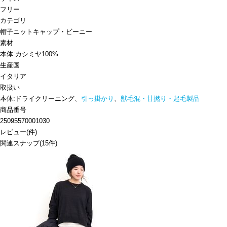
フリー
カテゴリ
帽子
ニットキャップ・ビーニー
素材
本体:カシミヤ100%
生産国
イタリア
取扱い
本体:ドライクリーニング、
引っ掛かり
、
獣毛混・甘撚り・起毛製品
商品番号
25095570001030
レビュー
(
件)
関連スナップ
(15件)