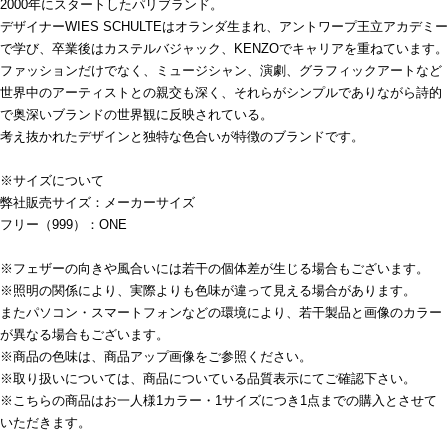
2000年にスタートしたパリブランド。
デザイナーWIES SCHULTEはオランダ生まれ、アントワープ王立アカデミー
で学び、卒業後はカステルバジャック、KENZOでキャリアを重ねています。
ファッションだけでなく、ミュージシャン、演劇、グラフィックアートなど
世界中のアーティストとの親交も深く、それらがシンプルでありながら詩的
で奥深いブランドの世界観に反映されている。
考え抜かれたデザインと独特な色合いが特徴のブランドです。
※サイズについて
弊社販売サイズ：メーカーサイズ
フリー（999）：ONE
※フェザーの向きや風合いには若干の個体差が生じる場合もございます。
※照明の関係により、実際よりも色味が違って見える場合があります。
またパソコン・スマートフォンなどの環境により、若干製品と画像のカラー
が異なる場合もございます。
※商品の色味は、商品アップ画像をご参照ください。
※取り扱いについては、商品についている品質表示にてご確認下さい。
※こちらの商品はお一人様1カラー・1サイズにつき1点までの購入とさせて
いただきます。