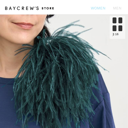
WOMEN
MEN
カ
3
16