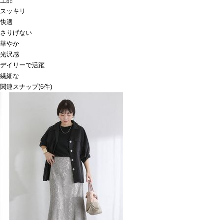
上品
スッキリ
快適
さりげない
華やか
光沢感
デイリーで活躍
繊細な
関連スナップ
(6件)