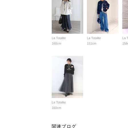
La Totalite
La Totalite
La T
160cm
151cm
158
La Totalite
160cm
関連ブログ