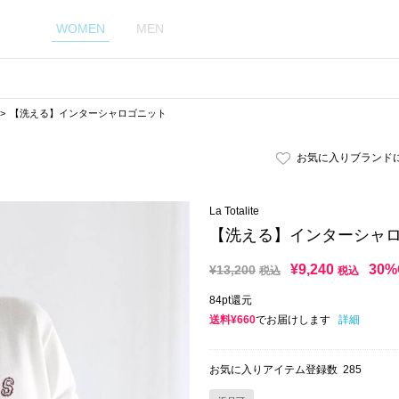
WOMEN
MEN
【洗える】インターシャロゴニット
お気に入りブランド
La Totalite
【洗える】インターシャ
¥
9,240
30%
¥
13,200
税込
税込
84pt還元
送料¥660
でお届けします
詳細
お気に入りアイテム登録数
285