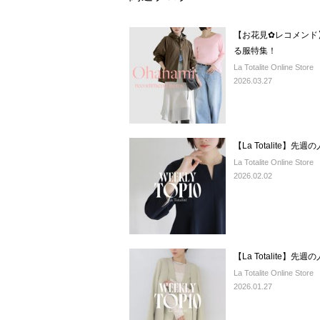
【お花見✿レコメンド
る服特集！
La Totalite Online Store
2026.03.27
【La Totalite】先
La Totalite Online Store
2026.02.02
【La Totalite】先
La Totalite Online Store
2026.01.27