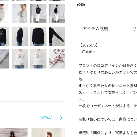
(040)
アイテム説明
サ
【2026SS】
LaTotalite
フロントのロゴデザインが目を惹
程よくゆとりのあるシルエットで
地。
柔らかく肌当たりの良いニット素
スカート合わせで女性らしく、パ
ス。
一枚でコーディネートが決まる、
VIEW ALL
※取り扱いについては、商品につ
※照明の関係により、実際よりも