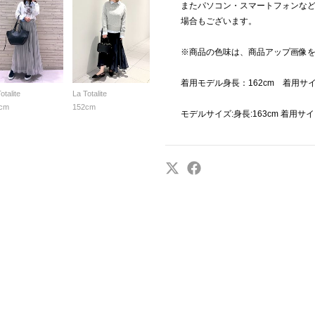
またパソコン・スマートフォンな
場合もございます。
※商品の色味は、商品アップ画像
着用モデル身長：162cm 着用サ
otalite
La Totalite
cm
152cm
モデルサイズ:身長:163cm 着用サ