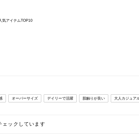
週の人気アイテムTOP10
感
オーバーサイズ
デイリーで活躍
肌触りが良い
大人カジュア
チェックしています