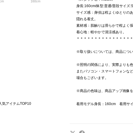
cm
160cm
身長:160cm/体型:普通/普段サイズ
サイズ感：身頃は程よくゆとりの
隠れる着丈。
素材感：肌触りは滑らかで程よく
着心地：軽やかで清涼感あり。
＊＊＊＊＊＊＊＊＊＊＊＊＊＊＊
※取り扱いについては、商品につ
※照明の関係により、実際よりも
またパソコン・スマートフォンな
場合もございます。
※商品の色味は、商品アップ画像
週の人気アイテムTOP10
着用モデル身長：160cm 着用サ