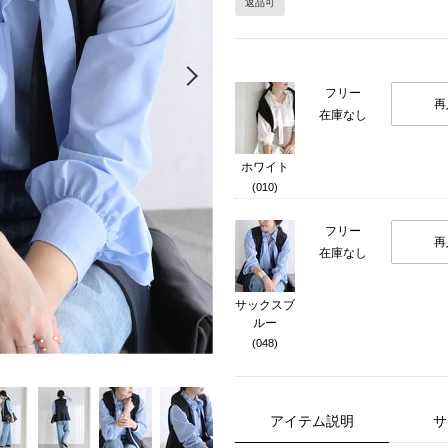
返品可
Next
フリー
再
在庫なし
ホワイト
(010)
フリー
再
在庫なし
サックスブ
ルー
(048)
アイテム説明
サ