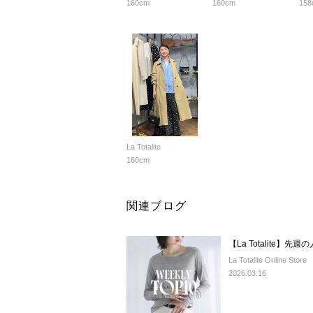
160cm
160cm
158
La Totalite
160cm
関連ブログ
【La Totalite】先
La Totalite Online Store
2026.03.16