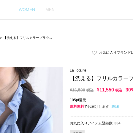
WOMEN
MEN
【洗える】フリルカラーブラウス
お気に入りブランド
La Totalite
【洗える】フリルカラー
¥
11,550
30
¥
16,500
税込
税込
105pt還元
送料無料
でお届けします
詳細
お気に入りアイテム登録数
334