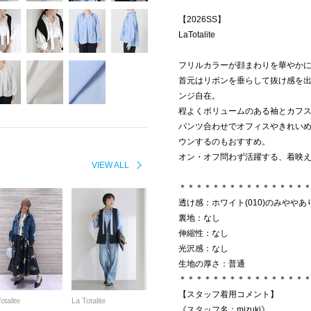
【2026SS】
LaTotalite
フリルカラーが顔まわりを華やか
首元はリボンを垂らして抜け感を
ンジ自在。
程よくボリュームのある袖とカフス
パンツ合わせでオフィスやきれい
ウンするのもおすすめ。
オン・オフ問わず活躍する、着映
VIEW ALL
＊＊＊＊＊＊＊＊＊＊＊＊＊＊＊
透け感：ホワイト(010)のみややあ
裏地：なし
伸縮性：なし
光沢感：なし
生地の厚さ：普通
＊＊＊＊＊＊＊＊＊＊＊＊＊＊＊
【スタッフ着用コメント】
otalite
La Totalite
《スタッフ名：mizuki》