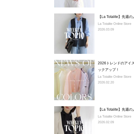
【La Totalite】先
La Totalite Online Store
2026.03.09
2026トレンドのア
ックアップ！
La Totalite Online Store
2026.02.20
【La Totalite】先
La Totalite Online Store
2026.02.09