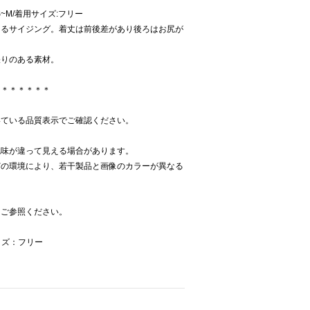
:S~M/着用サイズ:フリー
あるサイジング。着丈は前後差があり後ろはお尻が
張りのある素材。
＊＊＊＊＊＊＊
いている品質表示でご確認ください。
色味が違って見える場合があります。
どの環境により、若干製品と画像のカラーが異なる
をご参照ください。
イズ：フリー