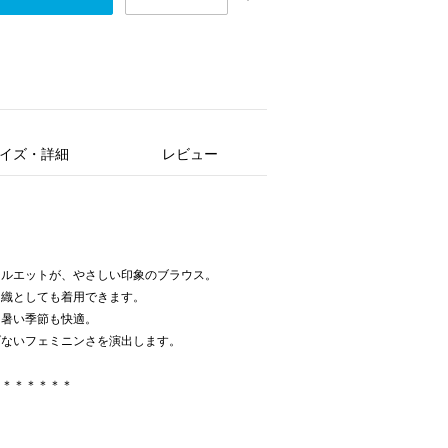
イズ・詳細
レビュー
シルエットが、やさしい印象のブラウス。
羽織としても着用できます。
、暑い季節も快適。
げないフェミニンさを演出します。
＊＊＊＊＊＊＊