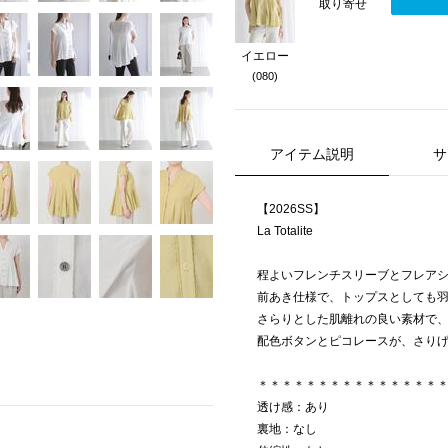
取り寄せ
イエロー
(080)
アイテム説明
サ
【2026SS】
La Totalite
程よいフレンチスリーブとフレア
前あき仕様で、トップスとしても
さらりとした肌離れの良い素材で
配色ボタンとピコレースが、さり
＊＊＊＊＊＊＊＊＊＊＊＊＊＊＊
透け感：あり
裏地：なし