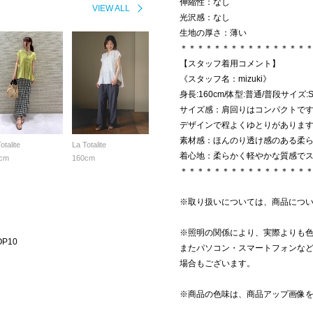
伸縮性：なし
VIEW ALL
光沢感：なし
生地の厚さ：薄い
＊＊＊＊＊＊＊＊＊＊＊＊＊＊＊
【スタッフ着用コメント】
《スタッフ名：mizuki》
身長:160cm/体型:普通/普段サイズ
サイズ感：肩回りはコンパクトです
デザインで程よくゆとりがありま
素材感：ほんのり透け感のある柔
otalite
La Totalite
着心地：柔らかく軽やかな質感で
cm
160cm
＊＊＊＊＊＊＊＊＊＊＊＊＊＊＊
※取り扱いについては、商品につ
※照明の関係により、実際よりも
P10
またパソコン・スマートフォンな
場合もございます。
※商品の色味は、商品アップ画像