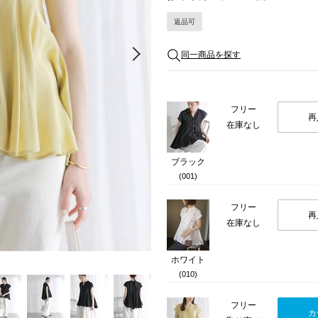
返品可
Next
同一商品を探す
フリー
再
在庫なし
ブラック
(001)
フリー
再
在庫なし
ホワイト
(010)
フリー
カ