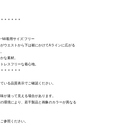
＊＊＊＊＊＊＊
:S~M/着用サイズ:フリー
がウエストから下は裾にかけてAラインに広がる
す。
らかな素材。
ストレスフリーな着心地。
＊＊＊＊＊＊＊
いている品質表示でご確認ください。
色味が違って見える場合があります。
どの環境により、若干製品と画像のカラーが異なる
をご参照ください。