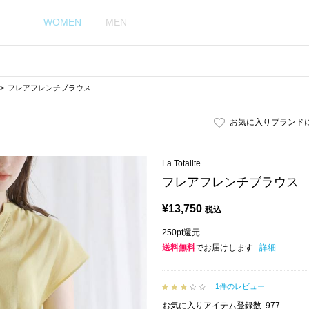
WOMEN
MEN
フレアフレンチブラウス
お気に入りブランド
La Totalite
フレアフレンチブラウス
¥
13,750
税込
250pt還元
送料無料
でお届けします
詳細
1件のレビュー
お気に入りアイテム登録数
977