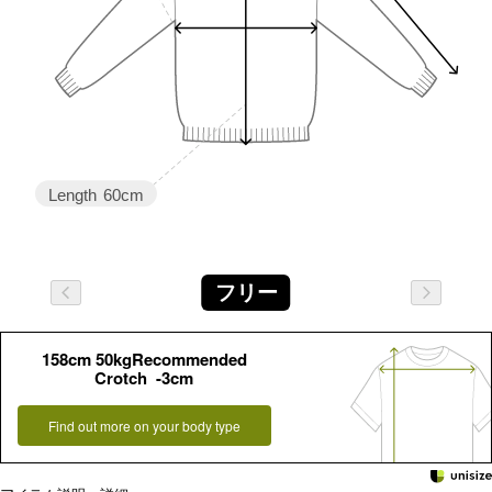
Length
60cm
フリー
158cm 50kgRecommended
Crotch -3cm
Find out more on your body type