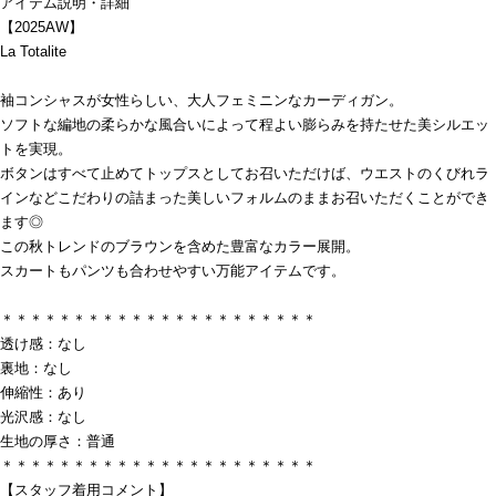
アイテム説明・詳細
【2025AW】
La Totalite
袖コンシャスが女性らしい、大人フェミニンなカーディガン。
ソフトな編地の柔らかな風合いによって程よい膨らみを持たせた美シルエッ
トを実現。
ボタンはすべて止めてトップスとしてお召いただけば、ウエストのくびれラ
インなどこだわりの詰まった美しいフォルムのままお召いただくことができ
ます◎
この秋トレンドのブラウンを含めた豊富なカラー展開。
スカートもパンツも合わせやすい万能アイテムです。
＊＊＊＊＊＊＊＊＊＊＊＊＊＊＊＊＊＊＊＊＊＊
透け感：なし
裏地：なし
伸縮性：あり
光沢感：なし
生地の厚さ：普通
＊＊＊＊＊＊＊＊＊＊＊＊＊＊＊＊＊＊＊＊＊＊
【スタッフ着用コメント】