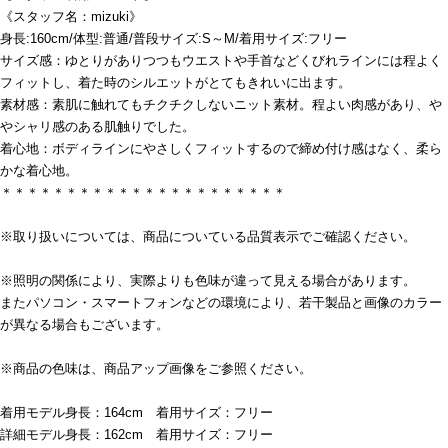
《スタッフ名：mizuki》
身長:160cm/体型:普通/普段サイズ:S～M/着用サイズ:フリー
サイズ感：ゆとりがありつつもウエストや手首などくびれラインには程よく
フィットし、着た時のシルエットがとてもきれいに出ます。
素材感：素肌に触れてもチクチクしないニット素材。程よい肉感があり、や
やシャリ感のある肌触りでした。
着心地：ボディラインにやさしくフィットするので締め付け感はなく、柔ら
かな着心地。
＊＊＊＊＊＊＊＊＊＊＊＊＊＊＊＊＊＊＊＊＊＊
※取り扱いについては、商品についている品質表示でご確認ください。
※照明の関係により、実際よりも色味が違って見える場合があります。
またパソコン・スマートフォンなどの環境により、若干製品と画像のカラー
が異なる場合もございます。
※商品の色味は、商品アップ画像をご参照ください。
着用モデル身長：164cm 着用サイズ：フリー
詳細モデル身長：162cm 着用サイズ：フリー