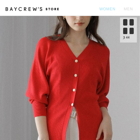
WOMEN
MEN
カ
3
44