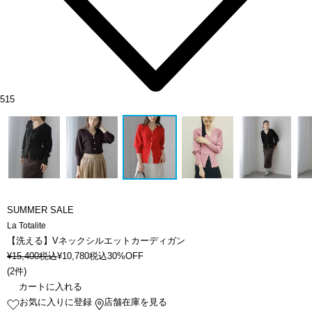
515
SUMMER SALE
La Totalite
【洗える】Vネックシルエットカーディガン
¥
15,400
税込
¥
10,780
税込
30%OFF
(
2件
)
カートに入れる
お気に入りに登録
店舗在庫を見る