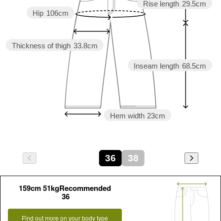
Rise length
29.5cm
Hip
106cm
Thickness of thigh
33.8cm
Inseam length
68.5cm
Hem width
23cm
36
38
159cm 51kgRecommended
36
Find out more on your body type