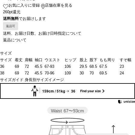
お気に入りに登録
店舗在庫を見る
260pt還元
送料無料
でお届けします
返品可
送料、お届け日数、お届け日時指定について
返品について
サイズ
サイズ
着丈
肩幅
袖口
ウエスト
ヒップ
股上
股下
もも周り
すそ幅
36
69
72
45.5
67-93
106
29.5
68.5
67.5
23
38
69
72
45.5
70-96
109
30
70
69.5
24
サイズガイド
身長別サイズイメージ
159cm / 51kg
36
Find your size
Waist
67〜93cm