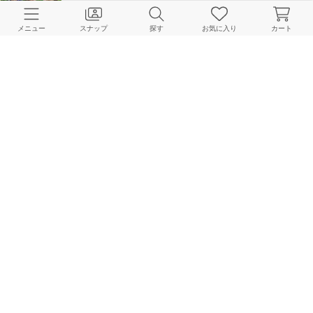
メニュー
スナップ
探す
お気に入り
カート
＼上半期最も売れた！／2026年、春夏のベストヒットアイテムTOP10
JOURNAL STANDARD relume LADYS Online Store
2026.07.08
即完したあの人気セットアップが追加登場！今週の予約アイテムまとめ
JOURNAL STANDARD relume LADYS Online Store
2026.07.04
【TOP10】今すぐ買える通常販売＆予約販売に分けてランキング2本立て！
JOURNAL STANDARD relume LADYS Online Store
2026.06.29