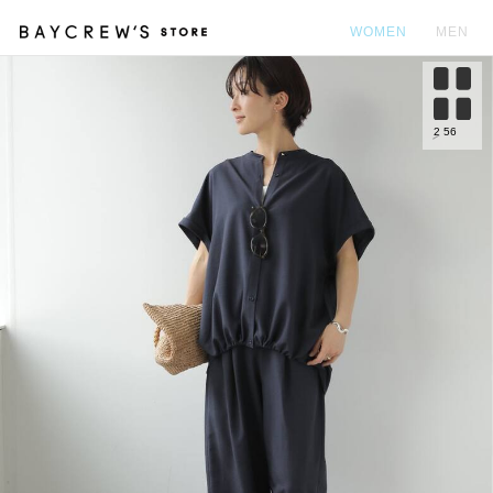
WOMEN
MEN
カ
2
56