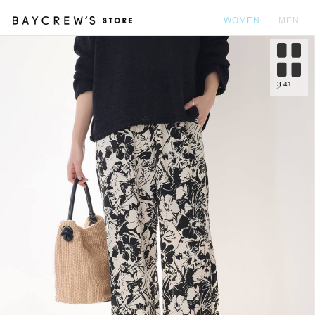
WOMEN
MEN
カ
3
41