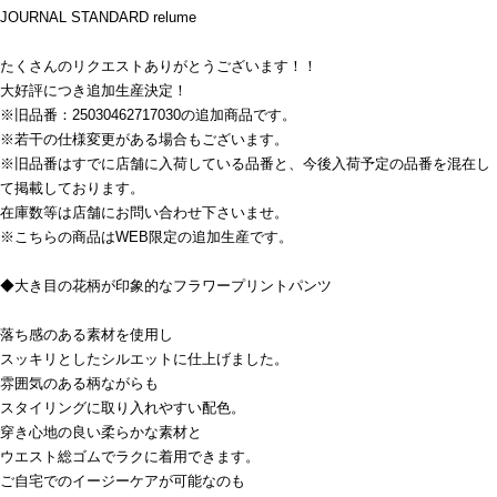
JOURNAL STANDARD relume
たくさんのリクエストありがとうございます！！
大好評につき追加生産決定！
※旧品番：25030462717030の追加商品です。
※若干の仕様変更がある場合もございます。
※旧品番はすでに店舗に入荷している品番と、今後入荷予定の品番を混在し
て掲載しております。
在庫数等は店舗にお問い合わせ下さいませ。
※こちらの商品はWEB限定の追加生産です。
◆大き目の花柄が印象的なフラワープリントパンツ
落ち感のある素材を使用し
スッキリとしたシルエットに仕上げました。
雰囲気のある柄ながらも
スタイリングに取り入れやすい配色。
穿き心地の良い柔らかな素材と
ウエスト総ゴムでラクに着用できます。
ご自宅でのイージーケアが可能なのも