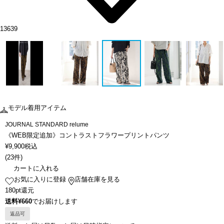
13639
モデル着用アイテム
JOURNAL STANDARD relume
《WEB限定追加》コントラストフラワープリントパンツ
¥
9,900
税込
(
23件
)
カートに入れる
お気に入りに登録
店舗在庫を見る
180pt還元
送料¥660
でお届けします
返品可