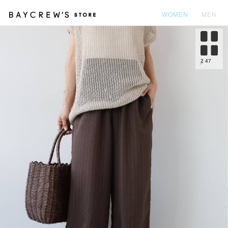
WOMEN
MEN
カ
2
47