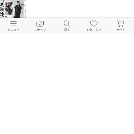
【NEW ARRIVAL】今週の入荷情報！注目の新作アイテムを今すぐcheck！
メニュー
スナップ
探す
お気に入り
カート
JOURNAL STANDARD relume LADYS Online Store
2026.06.23
真夏まで着倒せる！大人の“買って正解”トップス特集
JOURNAL STANDARD relume LADYS 本社
2026.06.05
【NEW ARRIVAL】6月入荷の新作ラインナップまとめ＆今週の入荷情報！
JOURNAL STANDARD relume LADYS Online Store