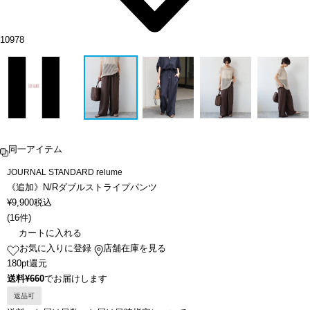
10978
同一アイテム
JOURNAL STANDARD relume
《追加》N/Rダブルストライプパンツ
¥
9,900
税込
(
16件
)
カートに入れる
お気に入りに登録
店舗在庫を見る
180pt還元
送料¥660
でお届けします
返品可