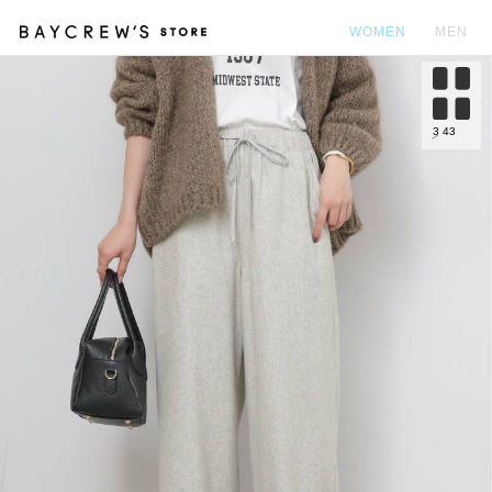
WOMEN
MEN
カ
3
43