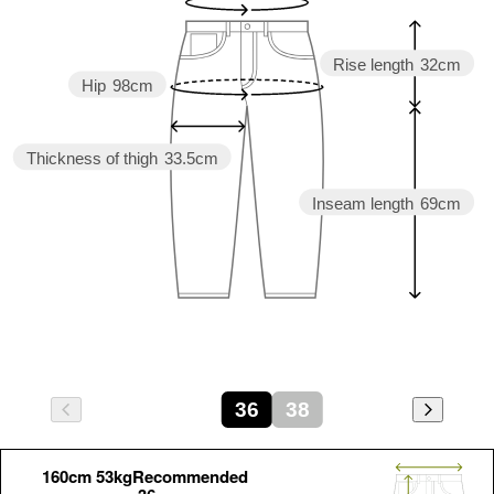
Rise length
32cm
Hip
98cm
Thickness of thigh
33.5cm
Inseam length
69cm
36
38
160cm 53kgRecommended