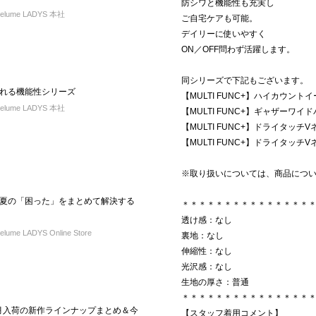
防シワと機能性も充実し
elume LADYS 本社
ご自宅ケアも可能。
デイリーに使いやすく
ON／OFF問わず活躍します。
同シリーズで下記もございます。
れる機能性シリーズ
【MULTI FUNC+】ハイカウントイ
elume LADYS 本社
【MULTI FUNC+】ギャザーワイドパ
【MULTI FUNC+】ドライタッチV
【MULTI FUNC+】ドライタッチV
※取り扱いについては、商品につ
夏の「困った」をまとめて解決する
＊＊＊＊＊＊＊＊＊＊＊＊＊＊＊
透け感：なし
ume LADYS Online Store
裏地：なし
伸縮性：なし
光沢感：なし
生地の厚さ：普通
＊＊＊＊＊＊＊＊＊＊＊＊＊＊＊
L】5月入荷の新作ラインナップまとめ＆今
【スタッフ着用コメント】