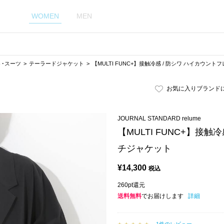
WOMEN
MEN
ト･スーツ
テーラードジャケット
【MULTI FUNC+】接触冷感 / 防シワ ハイカウン
お気に入りブランド
JOURNAL STANDARD relume
【MULTI FUNC+】接触
チジャケット
¥
14,300
税込
260pt還元
送料無料
でお届けします
詳細