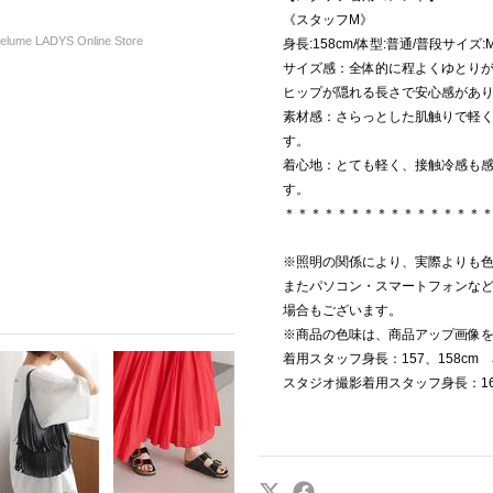
《スタッフM》
ume LADYS Online Store
身長:158cm/体型:普通/普段サイズ:
サイズ感：全体的に程よくゆとり
ヒップが隠れる長さで安心感があ
素材感：さらっとした肌触りで軽
す。
着心地：とても軽く、接触冷感も
す。
＊＊＊＊＊＊＊＊＊＊＊＊＊＊＊
※照明の関係により、実際よりも
またパソコン・スマートフォンな
場合もございます。
※商品の色味は、商品アップ画像
着用スタッフ身長：157、158cm
スタジオ撮影着用スタッフ身長：16