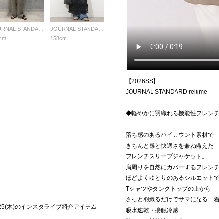
JOURNAL STANDARD relume LADYS
JOURNAL STANDARD relume LADYS
cm
158cm
【2026SS】
JOURNAL STANDARD relume
◆軽やかに羽織れる機能性フレン
落ち感のあるハイカウント素材で
きちんと感と快適さを兼ね備えた
フレンチスリーブジャケット。
肩周りを自然にカバーするフレン
ほどよくゆとりのあるシルエット
Tシャツやタンクトップの上から
さっと羽織るだけでサマになる一
】6/25(木)のインスタライブ紹介アイテム
吸水速乾・接触冷感