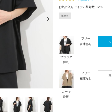
1件のレビュー
お気に入りアイテム登録数
1280
返品可
Next
フリー
カ
在庫あり
ブラック
(001)
フリー
再
在庫なし
カーキ
(036)