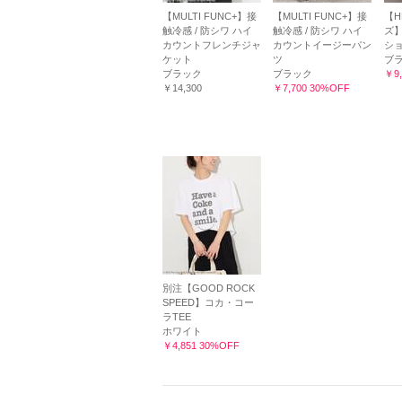
【MULTI FUNC+】接
【MULTI FUNC+】接
【H
触冷感 / 防シワ ハイ
触冷感 / 防シワ ハイ
ズ】t
カウントフレンチジャ
カウントイージーパン
シ
ケット
ツ
ブ
ブラック
ブラック
￥9,
￥14,300
￥7,700 30%OFF
別注【GOOD ROCK
SPEED】コカ・コー
ラTEE
ホワイト
￥4,851 30%OFF