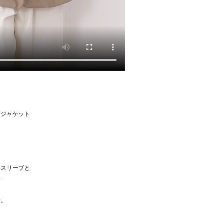
チジャケット
チスリーブと
で
着。