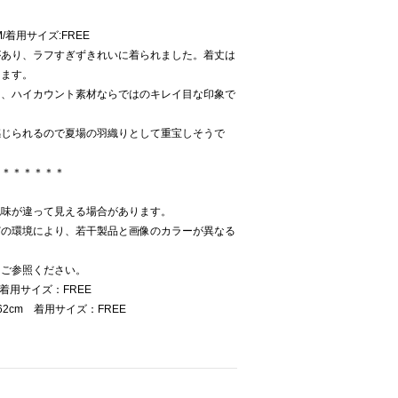
M/着用サイズ:FREE
があり、ラフすぎずきれいに着られました。着丈は
ります。
く、ハイカウント素材ならではのキレイ目な印象で
感じられるので夏場の羽織りとして重宝しそうで
＊＊＊＊＊＊＊
色味が違って見える場合があります。
どの環境により、若干製品と画像のカラーが異なる
をご参照ください。
 着用サイズ：FREE
2cm 着用サイズ：FREE