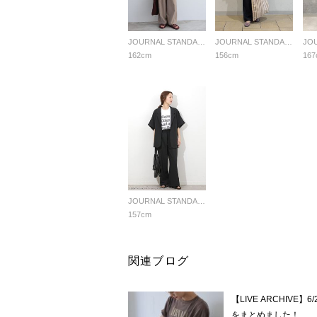
JOURNAL STANDARD relume LADYS
JOURNAL STANDARD relume LADYS
162cm
156cm
167
JOURNAL STANDARD relume LADYS
157cm
関連ブログ
【LIVE ARCHIVE
をまとめました！