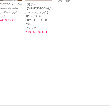
ELOYSE/エロイー
《追加》
exas shoulder：
【BIRKENSTOCK/ビ
ョルダーバッグ
ルケンシュトック】
ラック
ARIZONA BIG
240 30%OFF
BUCKLE HEX：サン
ダル
ブラック
￥19,250 30%OFF