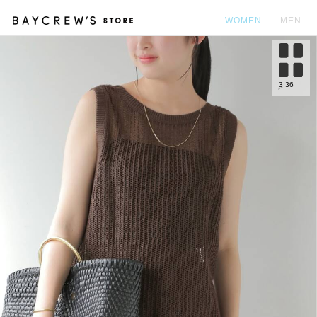
WOMEN
MEN
カ
3
36