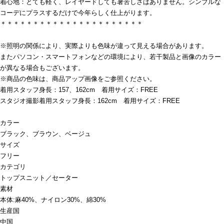
着心地：とても軽く、レイヤードしても暑苦しさはありません。シンプルな
コーデにプラスするだけで今年らしく仕上がります。
＊＊＊＊＊＊＊＊＊＊＊＊＊＊＊＊＊＊＊＊＊＊
※照明の関係により、実際よりも色味が違って見える場合があります。
またパソコン・スマートフォンなどの環境により、若干製品と画像のカラー
が異なる場合もございます。
※商品の色味は、商品アップ画像をご参照ください。
着用スタッフ身長：157、162cm 着用サイズ：FREE
スタジオ撮影着用スタッフ身長：162cm 着用サイズ：FREE
カラー
ブラック、ブラウン、ベージュ
サイズ
フリー
カテゴリ
トップス
ニット／セーター
素材
本体:麻40%、ナイロン30%、綿30%
生産国
中国