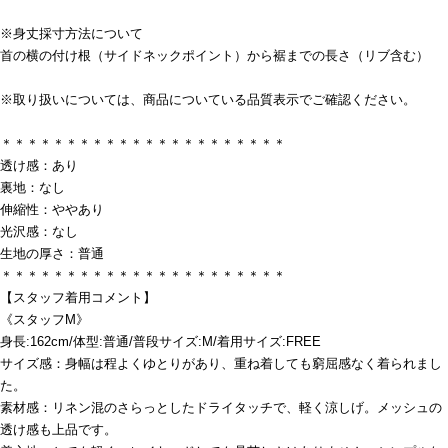
※身丈採寸方法について
首の横の付け根（サイドネックポイント）から裾までの長さ（リブ含む）
※取り扱いについては、商品についている品質表示でご確認ください。
＊＊＊＊＊＊＊＊＊＊＊＊＊＊＊＊＊＊＊＊＊＊
透け感：あり
裏地：なし
伸縮性：ややあり
光沢感：なし
生地の厚さ：普通
＊＊＊＊＊＊＊＊＊＊＊＊＊＊＊＊＊＊＊＊＊＊
【スタッフ着用コメント】
《スタッフM》
身長:162cm/体型:普通/普段サイズ:M/着用サイズ:FREE
サイズ感：身幅は程よくゆとりがあり、重ね着しても窮屈感なく着られまし
た。
素材感：リネン混のさらっとしたドライタッチで、軽く涼しげ。メッシュの
透け感も上品です。