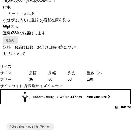
¥
9,350
税込
¥
7,480
税込
20%OFF
(
3件
)
カートに入れる
お気に入りに登録
店舗在庫を見る
68pt還元
送料¥660
でお届けします
返品可
送料、お届け日数、お届け日時指定について
返品について
サイズ
サイズ
肩幅
身幅
身丈
重さ（g）
フリー
36
50
58
190
サイズガイド
身長別サイズイメージ
158cm / 50kg
Waist +16cm
Find your size
Shoulder width
36cm