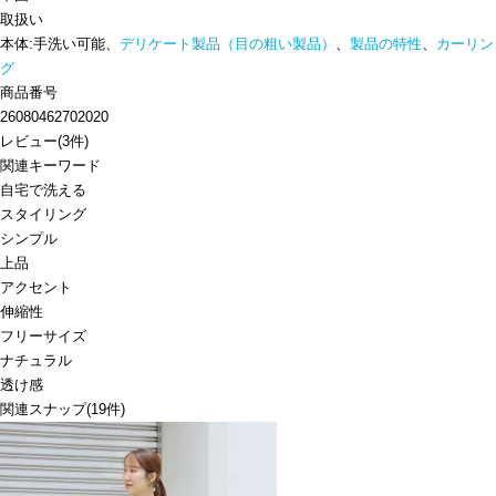
取扱い
本体:手洗い可能、
デリケート製品（目の粗い製品）
、
製品の特性
、
カーリン
グ
商品番号
26080462702020
レビュー
(
3
件)
関連キーワード
自宅で洗える
スタイリング
シンプル
上品
アクセント
伸縮性
フリーサイズ
ナチュラル
透け感
関連スナップ
(19件)