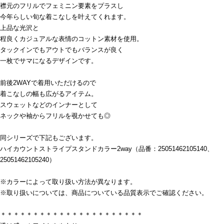
襟元のフリルでフェミニン要素をプラスし
今年らしい旬な着こなしを叶えてくれます。
上品な光沢と
程良くカジュアルな表情のコットン素材を使用。
タックインでもアウトでもバランスが良く
一枚でサマになるデザインです。
前後2WAYで着用いただけるので
着こなしの幅も広がるアイテム。
スウェットなどのインナーとして
ネックや袖からフリルを覗かせても◎
同シリーズで下記もございます。
ハイカウントストライプスタンドカラー2way（品番：25051462105140、
25051462105240）
※カラーによって取り扱い方法が異なります。
※取り扱いについては、商品についている品質表示でご確認ください。
＊＊＊＊＊＊＊＊＊＊＊＊＊＊＊＊＊＊＊＊＊＊