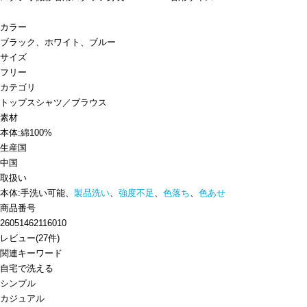
カラー
ブラック、ホワイト、ブルー
サイズ
フリー
カテゴリ
トップス
シャツ／ブラウス
素材
本体:綿100%
生産国
中国
取扱い
本体:手洗い可能、
製品洗い
、
強度不足
、
色落ち
、
色あせ
商品番号
26051462116010
レビュー
(
27
件)
関連キーワード
自宅で洗える
シンプル
カジュアル