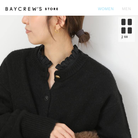
WOMEN
MEN
カ
2
68