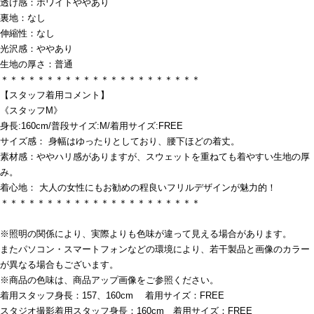
透け感：ホワイトややあり
裏地：なし
伸縮性：なし
光沢感：ややあり
生地の厚さ：普通
＊＊＊＊＊＊＊＊＊＊＊＊＊＊＊＊＊＊＊＊＊＊
【スタッフ着用コメント】
《スタッフM》
身長:160cm/普段サイズ:M/着用サイズ:FREE
サイズ感： 身幅はゆったりとしており、腰下ほどの着丈。
素材感：ややハリ感がありますが、スウェットを重ねても着やすい生地の厚
み。
着心地： 大人の女性にもお勧めの程良いフリルデザインが魅力的！
＊＊＊＊＊＊＊＊＊＊＊＊＊＊＊＊＊＊＊＊＊＊
※照明の関係により、実際よりも色味が違って見える場合があります。
またパソコン・スマートフォンなどの環境により、若干製品と画像のカラー
が異なる場合もございます。
※商品の色味は、商品アップ画像をご参照ください。
着用スタッフ身長：157、160cm 着用サイズ：FREE
スタジオ撮影着用スタッフ身長：160cm 着用サイズ：FREE