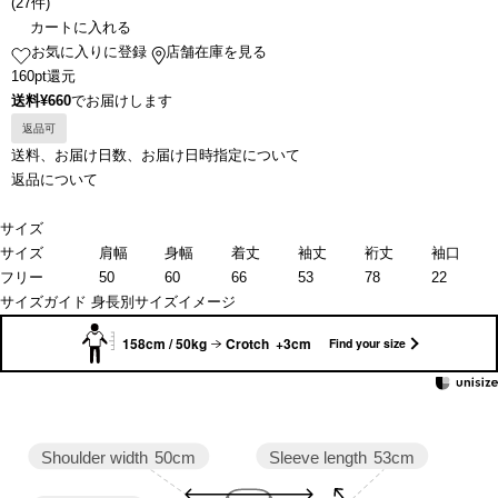
(
27件
)
カートに入れる
お気に入りに登録
店舗在庫を見る
160pt還元
送料¥660
でお届けします
返品可
送料、お届け日数、お届け日時指定について
返品について
サイズ
サイズ
肩幅
身幅
着丈
袖丈
裄丈
袖口
フリー
50
60
66
53
78
22
サイズガイド
身長別サイズイメージ
158cm / 50kg
Crotch +3cm
Find your size
Sleeve length
53cm
Shoulder width
50cm