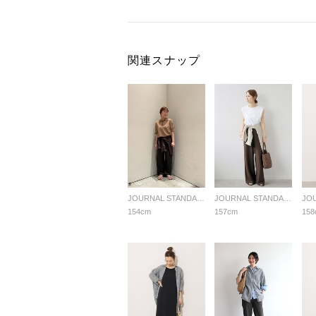
関連スナップ
JOURNAL STANDARD relume LADYS
JOURNAL STANDARD relume LADYS
154cm
157cm
158