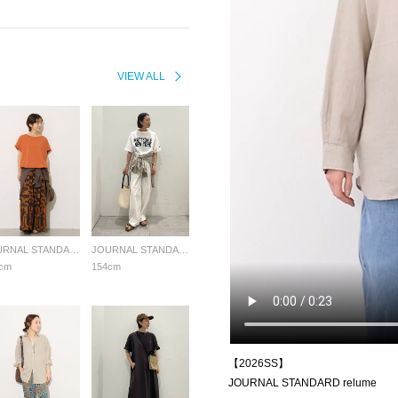
VIEW ALL
JOURNAL STANDARD relume LADYS
JOURNAL STANDARD relume LADYS
cm
154cm
【2026SS】
JOURNAL STANDARD relume