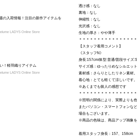
透け感：なし
裏地：なし
L】今週の入荷情報！注目の新作アイテムを
伸縮性：なし
光沢感：なし
ume LADYS Online Store
生地の厚さ：やや薄手
＊＊＊＊＊＊＊＊＊＊＊＊＊＊＊
【スタッフ着用コメント】
《スタッフN》
身長:157cm/体型:普通/普段サイズ:S
い！軽羽織りアイテム
サイズ感：ゆったりめなシルエッ
ume LADYS Online Store
素材感：さらりとしたリネン素材
着心地：とても軽くて涼しいです
※あくまでも個人の感想です
＊＊＊＊＊＊＊＊＊＊＊＊＊＊＊
※照明の関係により、実際よりも
またパソコン・スマートフォンな
場合もございます。
※商品の色味は、商品アップ画像
着用スタッフ身長：157、158cm