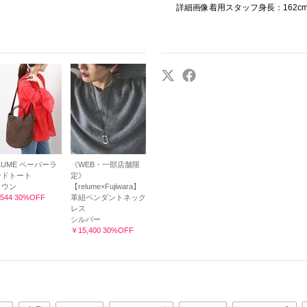
詳細画像着用スタッフ身長：162c
LUME ペーパーラ
《WEB・一部店舗限
ンドトート
定》
ラウン
【relume×Fujiwara】
544 30%OFF
革紐ペンダントネック
レス
シルバー
￥15,400 30%OFF