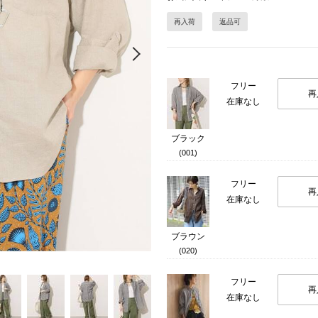
再入荷
返品可
Next
フリー
再
在庫なし
ブラック
(001)
フリー
再
在庫なし
ブラウン
(020)
フリー
再
在庫なし