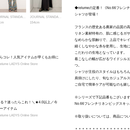
◆relumeの定番！《No.66フ
シャツが登場！
JOURNAL STANDARD relume LADYS
JOURNAL STANDARD relume LADYS
cm
154cm
フランスの歴史ある農家の品質の高
リネン素材特有の、肌に感じるガ
なめらかな肌触りで、上品でキレ
細くしなやかな糸を使用し、生地
こだわりの生地となっています。
うならコレ！人気アイテムが早くもお得に
着こなしの幅が広がるワイドシル
ume LADYS Online Store
つ。
シャツが主役のスタイルはもちろ
肩掛けにしたり、旬なカジュアル
ご自宅で簡単ケアが可能なのも嬉
※シリーズで下記品番もございま
る？迷ったらこれ！＼★4.0以上／今
No.66フレンチリネンビッグスキッパー
ーアイテム
ume LADYS Online Store
※取り扱いについては、商品につ
＊＊＊＊＊＊＊＊＊＊＊＊＊＊＊