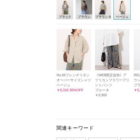
ブラック
ブラウン
ブラウン A
ベージュ
No.66フレンチリネン
《WEB限定追加》ア
RE
オーバーサイズシャツ
フリカンフラワープリ
ウ
ベージュ
ントパンツ
ブ
￥8,316 30%OFF
ブルー A
￥5,
￥9,900
関連キーワード