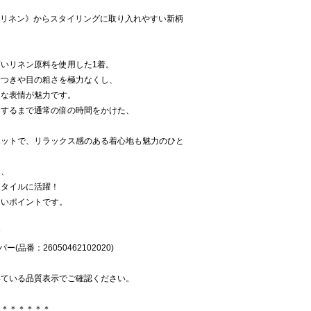
レンチリネン》からスタイリングに取り入れやすい新柄
いリネン原料を使用した1着。
サつきや目の粗さを極力なくし、
イな表情が魅力です。
にするまで通常の倍の時間をかけた、
エットで、リラックス感のある着心地も魅力のひと
ん、
スタイルに活躍！
しいポイントです。
す
(品番：26050462102020)
いている品質表示でご確認ください。
＊＊＊＊＊＊＊