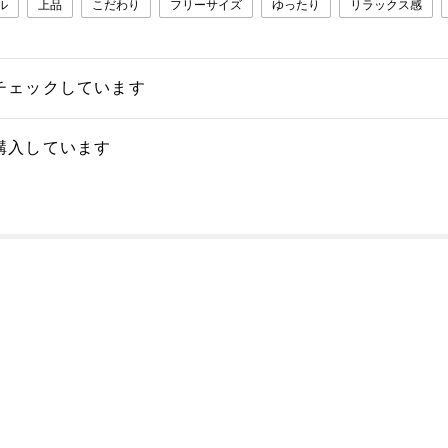
ル
上品
こだわり
フリーサイズ
ゆったり
リラックス感
チェックしています
購入しています
る質問
用規約
個人情報保護方針
特定商取引法・古物営業法に基づく表示
© BAYCREW’S CO., LTD. All rights reserved.