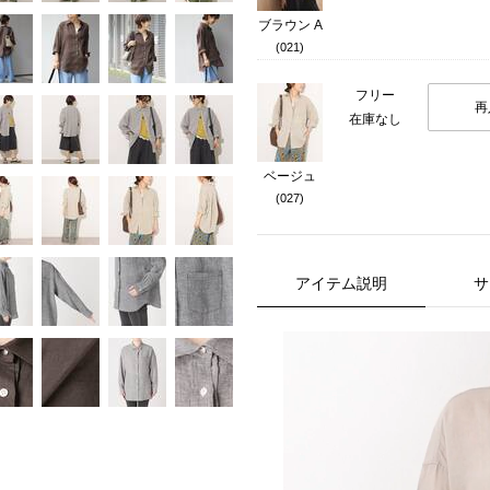
ブラウン A
(021)
フリー
再
在庫なし
ベージュ
(027)
アイテム説明
サ