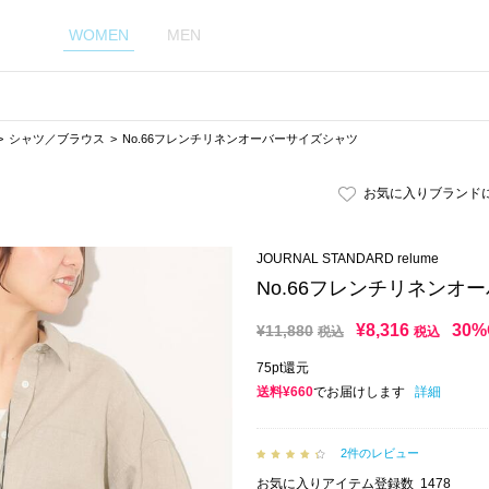
WOMEN
MEN
シャツ／ブラウス
No.66フレンチリネンオーバーサイズシャツ
お気に入りブランド
JOURNAL STANDARD relume
No.66フレンチリネンオ
¥
8,316
30%
¥
11,880
税込
税込
75pt還元
送料¥660
でお届けします
詳細
2件のレビュー
お気に入りアイテム登録数
1478