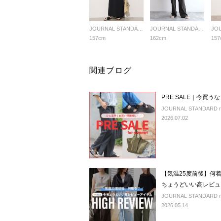
JOURNAL STANDARD relume LADYS
JOURNAL STANDARD relume LADYS
157cm
162cm
157
関連ブログ
PRE SALE｜今買
JOURNAL STANDARD rel
2026.07.02
【気温25度前後】何着
ちょうどいい高レビュ
JOURNAL STANDARD rel
2026.05.14